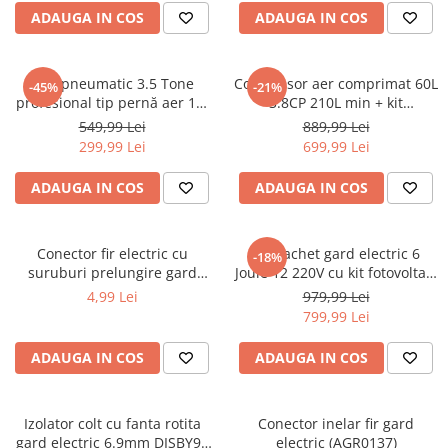
Aparate de masurat
ADAUGA IN COS
ADAUGA IN COS
Aparate de rindeluit
Aparate de slefuit
Cric pneumatic 3.5 Tone
Compresor aer comprimat 60L
-45%
-21%
Aparate de tuns
profesional tip pernă aer 14-
3.8CP 210L min + kit
40cm (3.5TAIR)
pmeumatic 5piese 8bar (BX-
Aparate de vopsit
549,99 Lei
889,99 Lei
3257+)
299,99 Lei
699,99 Lei
Aparate pe acumulator / baterie
Aspiratoare
ADAUGA IN COS
ADAUGA IN COS
Baterii incarcatoare
Betoniera
Conector fir electric cu
Kit pachet gard electric 6
-18%
suruburi prelungire gard
Joule 12 220V cu kit fotovoltaic
Cantar electronic
electric DISCH65 (BK87589)
panou baterie 7ah fir 1000m
4,99 Lei
979,99 Lei
Ciocane rotopercutoare
(BK87583-1000-03-7ah)
799,99 Lei
Compresoare
ADAUGA IN COS
ADAUGA IN COS
Fierastraie
Generatoare de ozon
Izolator colt cu fanta rotita
Conector inelar fir gard
Invertor / convertor curent
gard electric 6.9mm DISBY90
electric (AGR0137)