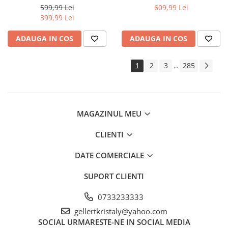
pompieri (STPW3200+20M)
pentru capre si oi (DISGM17)
Extras demontat curele
599,99 Lei
609,99 Lei
399,99 Lei
Extras demontat tapiterie pini
conectori
ADAUGA IN COS
ADAUGA IN COS
Extras injector supape
Extras
1
2
3
285
...
rulmenti/bucse/articulatii/butuci
Extras suruburi piulite
Reparat caroserie
Frana
MAGAZINUL MEU
Aerisit schimbat lichid
CLIENTI
Bercuit conducte
Presa etrier
DATE COMERCIALE
Trusa completa
Magnet recuperator
SUPORT CLIENTI
Pistol impact
0733233333
Pistol electric
gellertkristaly@yahoo.com
Pistol pneumatic
SOCIAL
URMARESTE-NE IN SOCIAL MEDIA