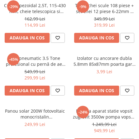
Sudura / taiere
Cric trapezoidal 2,5T, 115-430
Trusa chei scule 108 piese +
-29%
-9%
mm, cheie telescopica si
set chei 12 piese 6-22mm +
Accesorii / consumabile sudura
accesorii incluse (KD3525)
set biti 41 piese (B109 + 16009
162,99 Lei
349,99 Lei
Aparat taiat cu plasma
+ KD10219)
114,99 Lei
319,99 Lei
Aparate sudura
Masca de sudura
ADAUGA IN COS
ADAUGA IN COS
Sursa lumina
UPS Sursa curent
Cric pneumatic 3.5 Tone
Izolator cu ancorare dubla
-45%
Vibrator beton
profesional cu pernă de aer
5.8mm 85x87mm poarta gard
pentru vulcanizare (KD470)
electric M87Z673 DISBY77
549,99 Lei
3,99 Lei
Scule Atelier Auto
(BK87661)
299,99 Lei
Accesorii / consumabile atelier
auto
ADAUGA IN COS
ADAUGA IN COS
Ambreiaj
Aparat masina dejantat echilibrat
Panou solar 200W fotovoltaic
Masina aparat statie vopsit
-24%
vulcanizare
monocristalin
zugravit 3500w pompa vopsea
1350x765x30mm (BK87494-2)
Aparat sablat curatat
var lac lavabil 225bar 15Lmin
249,99 Lei
1.249,99 Lei
(KD2123)
949,99 Lei
Blocaj distributie