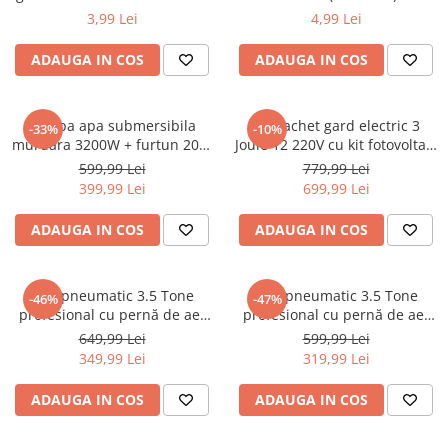
(BK87644)
Macara electrica
3,99 Lei
4,99 Lei
Motoare electrice
ADAUGA IN COS
ADAUGA IN COS
Nivela Laser
Pistoale termice
Pompa apa submersibila
Kit pachet gard electric 3
-33%
-10%
Polizoare
murdara 3200W + furtun 20m
Joule 12 220V cu kit fotovoltaic
pompieri (CP-5501+20M)
panou solar baterie 7ah
599,99 Lei
779,99 Lei
De banc
1000m (BK87634-1000-03-7ah)
399,99 Lei
699,99 Lei
Polizor mini
Unghiulare/drepte
ADAUGA IN COS
ADAUGA IN COS
Pompe
PPR lipire taiere
Cric pneumatic 3.5 Tone
Cric pneumatic 3.5 Tone
-46%
-47%
Prelungitoare curent
profesional cu pernă de aer
profesional cu pernă de aer
pentru vulcanizare 15-40cm
pentru vulcanizare 13.5-40cm
649,99 Lei
599,99 Lei
Redresoare/robot pornire/starter
(RK-01-200)
(TA256)
349,99 Lei
319,99 Lei
auto
Stabilizatoare curent AVR
ADAUGA IN COS
ADAUGA IN COS
Strung lemn electric