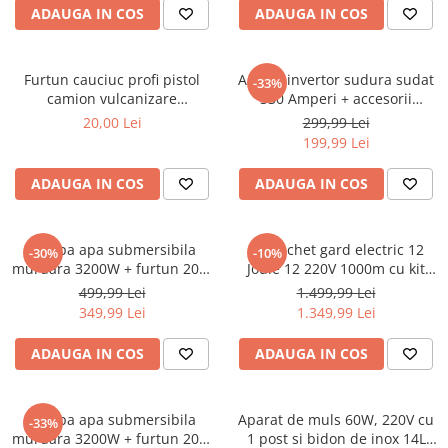
Chei
ADAUGA IN COS
ADAUGA IN COS
Biti hex/torx/spline
Chei auto speciale
Furtun cauciuc profi pistol
Aparat invertor sudura sudat
-33%
Chei combinate/inelare/cu clichet
camion vulcanizare
330 Amperi + accesorii
pneumatic compresor aer
(KD1781)
Chei tubulare
20,00 Lei
299,99 Lei
20bar 13mm interior (F-15m-
199,99 Lei
Dinamometrice
13mm)
Filtre ulei
ADAUGA IN COS
ADAUGA IN COS
Prelungitor chei
Truse scule
Clesti auto
Pompa apa submersibila
Kit pachet gard electric 12
-30%
-10%
murdara 3200W + furtun 20m
Joule 12 220V 1000m cu kit
Compresoare auto
pompieri (CP-5511)
fotovoltaic panou solar 30W
499,99 Lei
1.499,99 Lei
baterie 12V 12Ah cutie din
Cricuri
349,99 Lei
1.349,99 Lei
inox (BK87633-1000(-30W-
Dulap scule echipat si neechipat
12Ah))
ADAUGA IN COS
ADAUGA IN COS
Elevator
Extractoare / Prese
Pompa apa submersibila
Aparat de muls 60W, 220V cu
-33%
Extras arcuri suspensie
murdara 3200W + furtun 20m
1 post si bidon de inox 14L