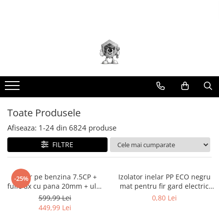
Toate Produsele
Scule electrice
Accesorii
taiere/slefuire/polizare/curatare
Amestecatoare
Aparat frezat / taiat
Toate Produsele
Aparat gaurit si insurubat
Afiseaza:
1-
24
din
6824
produse
Aparat carotat
FILTRE
Aparat de banc
Aparat de mana
Aparat masina cusut
Motor pe benzina 7.5CP +
Izolator inelar PP ECO negru
-25%
fulie ax cu pana 20mm + ulei
mat pentru fir gard electric
Aparat spalat cu presiune
4 timpi DISFB96
DISGD08 (BK87541)
599,99 Lei
0,80 Lei
Aparate de ascutit
(BK19816+F+U)
449,99 Lei