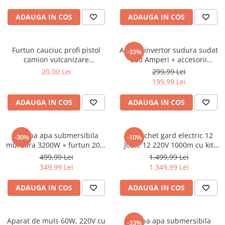
Chei
ADAUGA IN COS
ADAUGA IN COS
Biti hex/torx/spline
Chei auto speciale
Chei combinate/inelare/cu clichet
Furtun cauciuc profi pistol
Aparat invertor sudura sudat
-33%
Chei tubulare
camion vulcanizare
330 Amperi + accesorii
pneumatic compresor aer
(KD1781)
20,00 Lei
299,99 Lei
Dinamometrice
20bar 13mm interior (F-15m-
199,99 Lei
Filtre ulei
13mm)
Prelungitor chei
ADAUGA IN COS
ADAUGA IN COS
Truse scule
Clesti auto
Pompa apa submersibila
Kit pachet gard electric 12
-30%
-10%
Compresoare auto
murdara 3200W + furtun 20m
Joule 12 220V 1000m cu kit
pompieri (CP-5511)
fotovoltaic panou solar 30W
Cricuri
499,99 Lei
1.499,99 Lei
baterie 12V 12Ah cutie din
349,99 Lei
1.349,99 Lei
Dulap scule echipat si neechipat
inox (BK87633-1000(-30W-
12Ah))
Elevator
ADAUGA IN COS
ADAUGA IN COS
Extractoare / Prese
Extras arcuri suspensie
Aparat de muls 60W, 220V cu
Pompa apa submersibila
-33%