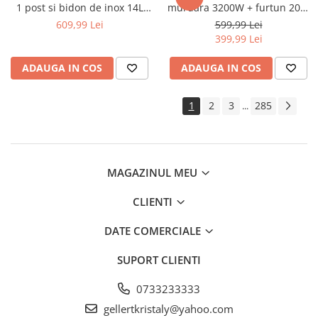
1 post si bidon de inox 14L
murdara 3200W + furtun 20m
Extras demontat curele
pentru capre si oi (DISGM17)
pompieri (STPW3200+20M)
609,99 Lei
599,99 Lei
Extras demontat tapiterie pini
399,99 Lei
conectori
Extras injector supape
ADAUGA IN COS
ADAUGA IN COS
Extras
rulmenti/bucse/articulatii/butuci
1
2
3
285
...
Extras suruburi piulite
Reparat caroserie
Frana
Aerisit schimbat lichid
MAGAZINUL MEU
Bercuit conducte
CLIENTI
Presa etrier
Trusa completa
DATE COMERCIALE
Magnet recuperator
SUPORT CLIENTI
Pistol impact
Pistol electric
0733233333
Pistol pneumatic
gellertkristaly@yahoo.com