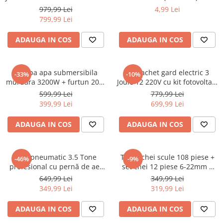
panou baterie 7ah fir 1000m
Macara electrica
979,99 Lei
4,99 Lei
(BK87583-1000-03-7ah)
799,99 Lei
Motoare electrice
Nivela Laser
ADAUGA IN COS
ADAUGA IN COS
Pistoale termice
Polizoare
Pompa apa submersibila
Kit pachet gard electric 3
-33%
-10%
murdara 3200W + furtun 20m
Joule 12 220V cu kit fotovoltaic
De banc
pompieri (CP-5501+20M)
panou solar baterie 7ah
599,99 Lei
779,99 Lei
Polizor mini
1000m (BK87634-1000-03-7ah)
399,99 Lei
699,99 Lei
Unghiulare/drepte
ADAUGA IN COS
ADAUGA IN COS
Pompe
PPR lipire taiere
Prelungitoare curent
Cric pneumatic 3.5 Tone
Trusa chei scule 108 piese +
-46%
-9%
profesional cu pernă de aer
set chei 12 piese 6-22mm +
Redresoare/robot pornire/starter
pentru vulcanizare 15-40cm
set biti 41 piese (B109 + 16009
649,99 Lei
349,99 Lei
auto
(RK-01-200)
+ KD10219)
349,99 Lei
319,99 Lei
Stabilizatoare curent AVR
ADAUGA IN COS
ADAUGA IN COS
Strung lemn electric