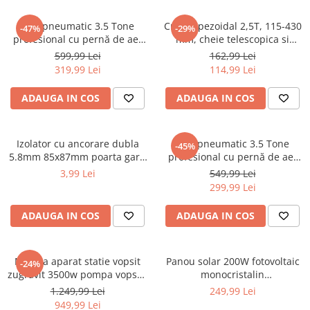
Sudura / taiere
Cric pneumatic 3.5 Tone
Cric trapezoidal 2,5T, 115-430
Accesorii / consumabile sudura
-47%
-29%
profesional cu pernă de aer
mm, cheie telescopica si
Aparat taiat cu plasma
pentru vulcanizare 13.5-40cm
accesorii incluse (KD3525)
599,99 Lei
162,99 Lei
Aparate sudura
(TA256)
319,99 Lei
114,99 Lei
Masca de sudura
ADAUGA IN COS
ADAUGA IN COS
Sursa lumina
UPS Sursa curent
Vibrator beton
Izolator cu ancorare dubla
Cric pneumatic 3.5 Tone
-45%
5.8mm 85x87mm poarta gard
profesional cu pernă de aer
Scule Atelier Auto
electric M87Z673 DISBY77
pentru vulcanizare (KD470)
3,99 Lei
549,99 Lei
Accesorii / consumabile atelier
(BK87661)
299,99 Lei
auto
ADAUGA IN COS
ADAUGA IN COS
Ambreiaj
Aparat masina dejantat echilibrat
vulcanizare
Masina aparat statie vopsit
Panou solar 200W fotovoltaic
-24%
Aparat sablat curatat
zugravit 3500w pompa vopsea
monocristalin
var lac lavabil 225bar 15Lmin
1350x765x30mm (BK87494-2)
1.249,99 Lei
249,99 Lei
Blocaj distributie
(KD2123)
949,99 Lei