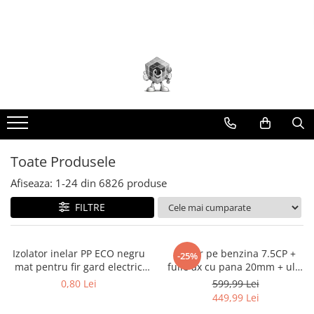
Toate Produsele
Scule electrice
Accesorii
taiere/slefuire/polizare/curatare
Amestecatoare
Aparat frezat / taiat
Toate Produsele
Aparat gaurit si insurubat
Afiseaza:
1-
24
din
6826
produse
Aparat carotat
FILTRE
Aparat de banc
Aparat de mana
Aparat masina cusut
Izolator inelar PP ECO negru
Motor pe benzina 7.5CP +
-25%
mat pentru fir gard electric
fulie ax cu pana 20mm + ulei
Aparat spalat cu presiune
DISGD08 (BK87541)
4 timpi DISFB96
0,80 Lei
599,99 Lei
Aparate de ascutit
(BK19816+F+U)
449,99 Lei