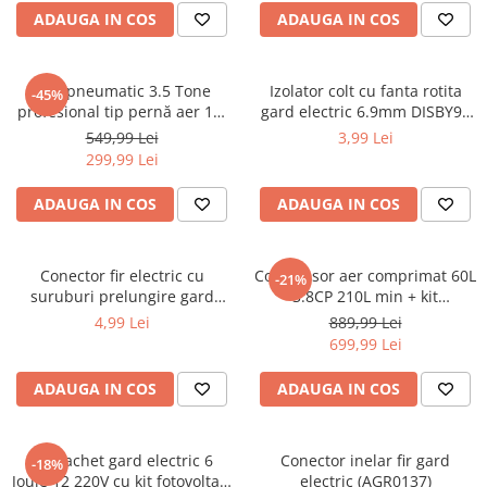
Aparate de masurat
ADAUGA IN COS
ADAUGA IN COS
Aparate de rindeluit
Aparate de slefuit
Cric pneumatic 3.5 Tone
Izolator colt cu fanta rotita
-45%
Aparate de tuns
profesional tip pernă aer 14-
gard electric 6.9mm DISBY90
40cm (3.5TAIR)
(BK87644)
Aparate de vopsit
549,99 Lei
3,99 Lei
299,99 Lei
Aparate pe acumulator / baterie
Aspiratoare
ADAUGA IN COS
ADAUGA IN COS
Baterii incarcatoare
Betoniera
Conector fir electric cu
Compresor aer comprimat 60L
-21%
suruburi prelungire gard
3.8CP 210L min + kit
Cantar electronic
electric DISCH65 (BK87589)
pmeumatic 5piese 8bar (BX-
4,99 Lei
889,99 Lei
Ciocane rotopercutoare
3257+)
699,99 Lei
Compresoare
ADAUGA IN COS
ADAUGA IN COS
Fierastraie
Generatoare de ozon
Kit pachet gard electric 6
Conector inelar fir gard
-18%
Invertor / convertor curent
Joule 12 220V cu kit fotovoltaic
electric (AGR0137)