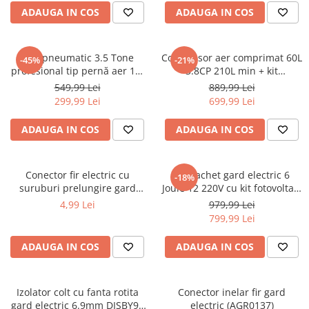
Aparate de masurat
ADAUGA IN COS
ADAUGA IN COS
Aparate de rindeluit
Aparate de slefuit
Cric pneumatic 3.5 Tone
Compresor aer comprimat 60L
-45%
-21%
Aparate de tuns
profesional tip pernă aer 14-
3.8CP 210L min + kit
40cm (3.5TAIR)
pmeumatic 5piese 8bar (BX-
Aparate de vopsit
549,99 Lei
889,99 Lei
3257+)
299,99 Lei
699,99 Lei
Aparate pe acumulator / baterie
Aspiratoare
ADAUGA IN COS
ADAUGA IN COS
Baterii incarcatoare
Betoniera
Conector fir electric cu
Kit pachet gard electric 6
-18%
suruburi prelungire gard
Joule 12 220V cu kit fotovoltaic
Cantar electronic
electric DISCH65 (BK87589)
panou baterie 7ah fir 1000m
4,99 Lei
979,99 Lei
Ciocane rotopercutoare
(BK87583-1000-03-7ah)
799,99 Lei
Compresoare
ADAUGA IN COS
ADAUGA IN COS
Fierastraie
Generatoare de ozon
Izolator colt cu fanta rotita
Conector inelar fir gard
Invertor / convertor curent
gard electric 6.9mm DISBY90
electric (AGR0137)