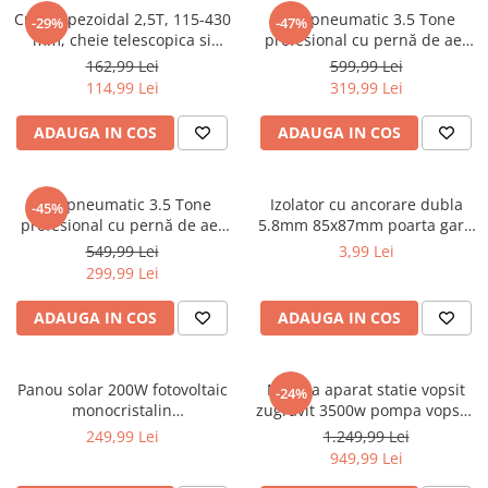
Sudura / taiere
Cric trapezoidal 2,5T, 115-430
Cric pneumatic 3.5 Tone
-29%
-47%
mm, cheie telescopica si
profesional cu pernă de aer
Accesorii / consumabile sudura
accesorii incluse (KD3525)
pentru vulcanizare 13.5-40cm
162,99 Lei
599,99 Lei
Aparat taiat cu plasma
(TA256)
114,99 Lei
319,99 Lei
Aparate sudura
Masca de sudura
ADAUGA IN COS
ADAUGA IN COS
Sursa lumina
UPS Sursa curent
Cric pneumatic 3.5 Tone
Izolator cu ancorare dubla
-45%
Vibrator beton
profesional cu pernă de aer
5.8mm 85x87mm poarta gard
pentru vulcanizare (KD470)
electric M87Z673 DISBY77
549,99 Lei
3,99 Lei
Scule Atelier Auto
(BK87661)
299,99 Lei
Accesorii / consumabile atelier
auto
ADAUGA IN COS
ADAUGA IN COS
Ambreiaj
Aparat masina dejantat echilibrat
Panou solar 200W fotovoltaic
Masina aparat statie vopsit
-24%
vulcanizare
monocristalin
zugravit 3500w pompa vopsea
1350x765x30mm (BK87494-2)
Aparat sablat curatat
var lac lavabil 225bar 15Lmin
249,99 Lei
1.249,99 Lei
(KD2123)
949,99 Lei
Blocaj distributie