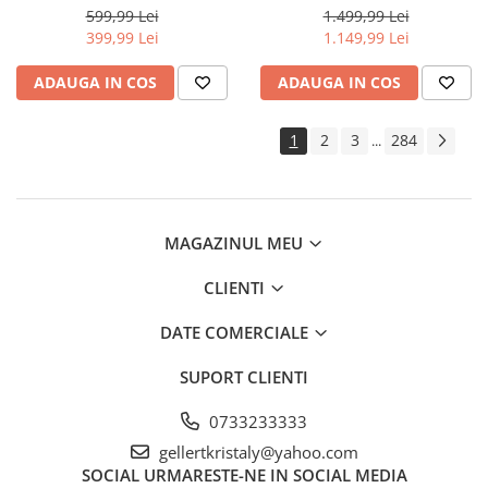
pompieri (STPW3200+20M)
roti motor benzina 7CP
Extras demontat curele
599,99 Lei
1.499,99 Lei
(KD125)
399,99 Lei
1.149,99 Lei
Extras demontat tapiterie pini
conectori
ADAUGA IN COS
ADAUGA IN COS
Extras injector supape
Extras
1
2
3
284
...
rulmenti/bucse/articulatii/butuci
Extras suruburi piulite
Reparat caroserie
Frana
MAGAZINUL MEU
Aerisit schimbat lichid
CLIENTI
Bercuit conducte
Presa etrier
DATE COMERCIALE
Trusa completa
Magnet recuperator
SUPORT CLIENTI
Pistol impact
0733233333
Pistol electric
gellertkristaly@yahoo.com
Pistol pneumatic
SOCIAL
URMARESTE-NE IN SOCIAL MEDIA