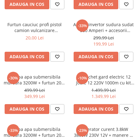
Chei
ADAUGA IN COS
ADAUGA IN COS
Biti hex/torx/spline
Chei auto speciale
Furtun cauciuc profi pistol
Aparat invertor sudura sudat
-33%
Chei combinate/inelare/cu clichet
camion vulcanizare
330 Amperi + accesorii
pneumatic compresor aer
(KD1781)
Chei tubulare
20,00 Lei
299,99 Lei
20bar 13mm interior (F-15m-
199,99 Lei
Dinamometrice
13mm)
Filtre ulei
ADAUGA IN COS
ADAUGA IN COS
Prelungitor chei
Truse scule
Clesti auto
Pompa apa submersibila
Kit pachet gard electric 12
-30%
-10%
murdara 3200W + furtun 20m
Joule 12 220V 1000m cu kit
Compresoare auto
pompieri (CP-5511)
fotovoltaic panou solar 30W
499,99 Lei
1.499,99 Lei
baterie 12V 12Ah cutie din
Cricuri
349,99 Lei
1.349,99 Lei
inox (BK87633-1000(-30W-
Dulap scule echipat si neechipat
12Ah))
ADAUGA IN COS
ADAUGA IN COS
Elevator
Extractoare / Prese
Pompa apa submersibila
Generator curent 3.8kW
-33%
-23%
Extras arcuri suspensie
murdara 3200W + furtun 20m
3800W 230V 12V + manere si