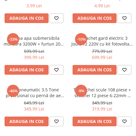
(BK87644)
Macara electrica
3,99 Lei
4,99 Lei
Motoare electrice
ADAUGA IN COS
ADAUGA IN COS
Nivela Laser
Pistoale termice
Pompa apa submersibila
Kit pachet gard electric 3
-33%
-10%
Polizoare
murdara 3200W + furtun 20m
Joule 12 220V cu kit fotovoltaic
pompieri (CP-5501+20M)
panou solar baterie 7ah
599,99 Lei
779,99 Lei
De banc
1000m (BK87634-1000-03-7ah)
399,99 Lei
699,99 Lei
Polizor mini
Unghiulare/drepte
ADAUGA IN COS
ADAUGA IN COS
Pompe
PPR lipire taiere
Cric pneumatic 3.5 Tone
Trusa chei scule 108 piese +
-46%
-9%
Prelungitoare curent
profesional cu pernă de aer
set chei 12 piese 6-22mm +
pentru vulcanizare 15-40cm
set biti 41 piese (B109 + 16009
649,99 Lei
349,99 Lei
Redresoare/robot pornire/starter
(RK-01-200)
+ KD10219)
349,99 Lei
319,99 Lei
auto
Stabilizatoare curent AVR
ADAUGA IN COS
ADAUGA IN COS
Strung lemn electric