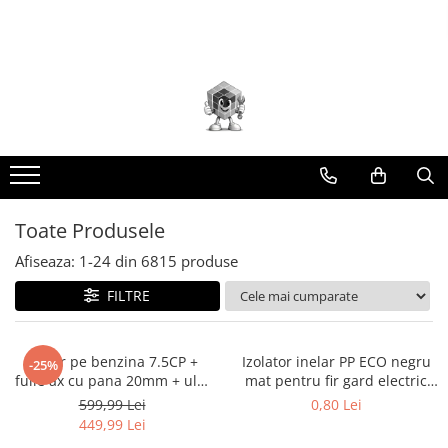
Toate Produsele
Scule electrice
Accesorii
taiere/slefuire/polizare/curatare
Amestecatoare
Aparat frezat / taiat
Toate Produsele
Aparat gaurit si insurubat
Afiseaza:
1-
24
din
6815
produse
Aparat carotat
FILTRE
Aparat de banc
Aparat de mana
Aparat masina cusut
Motor pe benzina 7.5CP +
Izolator inelar PP ECO negru
-25%
fulie ax cu pana 20mm + ulei
mat pentru fir gard electric
Aparat spalat cu presiune
4 timpi DISFB96
DISGD08 (BK87541)
599,99 Lei
0,80 Lei
Aparate de ascutit
(BK19816+F+U)
449,99 Lei