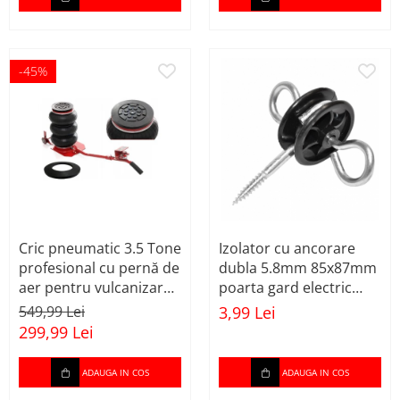
Prese
Scule pentru gresat
Suport motor
-45%
Suporti
Testere / masuratoare
Traversa echilibrare / adaptor
ridcare
Truse diverse consumabile
Scule pneumatice
Cric pneumatic 3.5 Tone
Izolator cu ancorare
Accesorii pneumatice
profesional cu pernă de
dubla 5.8mm 85x87mm
Aparat gaurit / ciocan
aer pentru vulcanizare
poarta gard electric
(KD470)
M87Z673 DISBY77
Aparat gresat
549,99 Lei
3,99 Lei
(BK87661)
299,99 Lei
Aparat sablat curatat
Aparate tencuit
ADAUGA IN COS
ADAUGA IN COS
Butelie aer comprimat