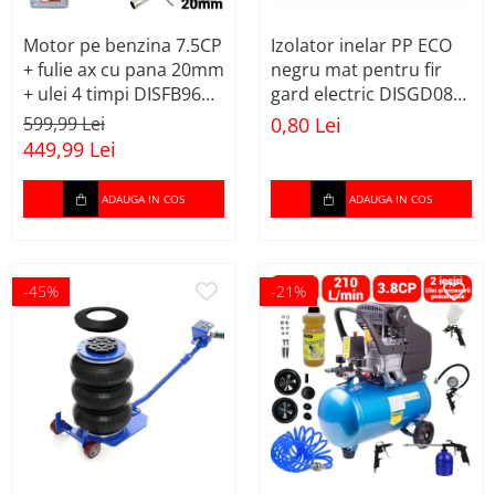
Aparate de masurat
Motor pe benzina 7.5CP
Izolator inelar PP ECO
Aparate de rindeluit
+ fulie ax cu pana 20mm
negru mat pentru fir
Aparate de slefuit
+ ulei 4 timpi DISFB96
gard electric DISGD08
(BK19816+F+U)
(BK87541)
599,99 Lei
0,80 Lei
Aparate de tuns
449,99 Lei
Aparate de vopsit
Aparate pe acumulator /
ADAUGA IN COS
ADAUGA IN COS
baterie
Aspiratoare
-45%
-21%
Baterii incarcatoare
Betoniera
Cantar electronic
Ciocane rotopercutoare
Compresoare
Fierastraie