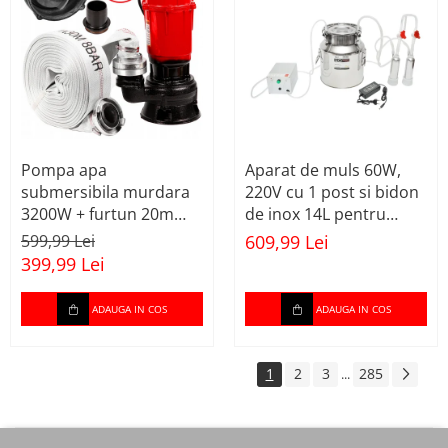
Reparat caroserie
Filetare Reparatie filete /
anvelope
Extractoare
Reparatie anvelope
Reparatie completa filete
Pompa apa
Aparat de muls 60W,
Tarozi si filiere
submersibila murdara
220V cu 1 post si bidon
Masurat
3200W + furtun 20m
de inox 14L pentru
pompieri
capre si oi (DISGM17)
Menghine
599,99 Lei
609,99 Lei
(STPW3200+20M)
399,99 Lei
Cu reglare in cruce
Menghina fixare
ADAUGA IN COS
ADAUGA IN COS
Simple rotative
Montat panouri rigips OSB
1
2
3
285
...
Pistoale pentru silicon
Pompe manuale