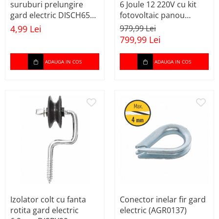
pornire/starter auto
suruburi prelungire
6 Joule 12 220V cu kit
gard electric DISCH65
fotovoltaic panou
Stabilizatoare curent AVR
(BK87589)
baterie 7ah fir 1000m
4,99 Lei
979,99 Lei
Strung lemn electric
(BK87583-1000-03-7ah)
799,99 Lei
Sudura / taiere
ADAUGA IN COS
ADAUGA IN COS
Accesorii / consumabile sudura
Aparat taiat cu plasma
Aparate sudura
Masca de sudura
Sursa lumina
UPS Sursa curent
Vibrator beton
Scule Atelier Auto
Accesorii / consumabile
atelier auto
Izolator colt cu fanta
Conector inelar fir gard
Ambreiaj
rotita gard electric
electric (AGR0137)