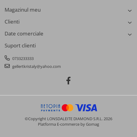
Scule pentru gresat
Magazinul meu
Scule pentru instalatori
Scule pentru lemn
Clienti
Surubelnite
Date comerciale
Truse scule
Suport clienti
Ventuze
0733233333
Scule pentru gradinarit
gellertkristaly@yahoo.com
Accesorii motocoasa
Ambreiaje
Anvelope/roti
Compactor/Elicopter
Cultivatoare
©Copyright LONSDALEITE DIAMOND S.R.L. 2026
Despicator
Platforma E-commerce by Gomag
Diverse gradinarit