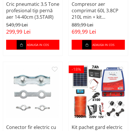
Cric pneumatic 3.5 Tone
Compresor aer
Generatoare de ozon
profesional tip pernă
comprimat 60L 3.8CP
Invertor / convertor curent
aer 14-40cm (3.5TAIR)
210L min + kit
pmeumatic 5piese 8bar
549,99 Lei
889,99 Lei
Macara electrica
(BX-3257+)
299,99 Lei
699,99 Lei
Motoare electrice
Nivela Laser
ADAUGA IN COS
ADAUGA IN COS
Pistoale termice
Polizoare
-18%
De banc
Polizor mini
Unghiulare/drepte
Pompe
PPR lipire taiere
Prelungitoare curent
Redresoare/robot
Conector fir electric cu
Kit pachet gard electric