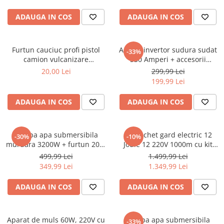
ADAUGA IN COS
ADAUGA IN COS
Furtun cauciuc profi pistol
Aparat invertor sudura sudat
-33%
camion vulcanizare
330 Amperi + accesorii
pneumatic compresor aer
(KD1781)
20,00 Lei
299,99 Lei
20bar 13mm interior (F-15m-
199,99 Lei
13mm)
ADAUGA IN COS
ADAUGA IN COS
Pompa apa submersibila
Kit pachet gard electric 12
-30%
-10%
murdara 3200W + furtun 20m
Joule 12 220V 1000m cu kit
pompieri (CP-5511)
fotovoltaic panou solar 30W
499,99 Lei
1.499,99 Lei
baterie 12V 12Ah cutie din
349,99 Lei
1.349,99 Lei
inox (BK87633-1000(-30W-
12Ah))
ADAUGA IN COS
ADAUGA IN COS
Aparat de muls 60W, 220V cu
Pompa apa submersibila
-33%