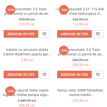
Accesorii / consumabile sudura
Scule pentru gresat
Cilindru hidraulic
Aparat taiat cu plasma
Cric pneumatic 3.5 Tone
Cric trapezoidal 2,5T, 115-430
Scule pentru instalatori
-47%
-29%
Cricuri
Aparate sudura
profesional cu pernă de aer
mm, cheie telescopica si
Scule pentru lemn
pentru vulcanizare 13.5-40cm
accesorii incluse (KD3525)
Macarale
599,99 Lei
162,99 Lei
Masca de sudura
(TA256)
319,99 Lei
114,99 Lei
Prese
Surubelnite
Sursa lumina
Scule pentru gresat
Truse scule
UPS Sursa curent
ADAUGA IN COS
ADAUGA IN COS
Suport motor
Ventuze
Vibrator beton
Suporti
Izolator cu ancorare dubla
Cric pneumatic 3.5 Tone
-45%
Testere / masuratoare
5.8mm 85x87mm poarta gard
profesional cu pernă de aer
electric M87Z673 DISBY77
pentru vulcanizare (KD470)
3,99 Lei
549,99 Lei
Traversa echilibrare / adaptor
(BK87661)
299,99 Lei
ridcare
Truse diverse consumabile
ADAUGA IN COS
ADAUGA IN COS
Masina aparat statie vopsit
Panou solar 200W fotovoltaic
-24%
zugravit 3500w pompa vopsea
monocristalin
var lac lavabil 225bar 15Lmin
1350x765x30mm (BK87494-2)
1.249,99 Lei
249,99 Lei
(KD2123)
949,99 Lei