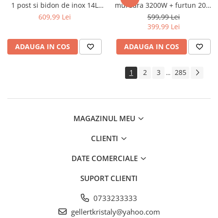
1 post si bidon de inox 14L
murdara 3200W + furtun 20m
pentru capre si oi (DISGM17)
pompieri (STPW3200+20M)
609,99 Lei
599,99 Lei
399,99 Lei
ADAUGA IN COS
ADAUGA IN COS
1
2
3
285
...
MAGAZINUL MEU
CLIENTI
DATE COMERCIALE
SUPORT CLIENTI
0733233333
gellertkristaly@yahoo.com