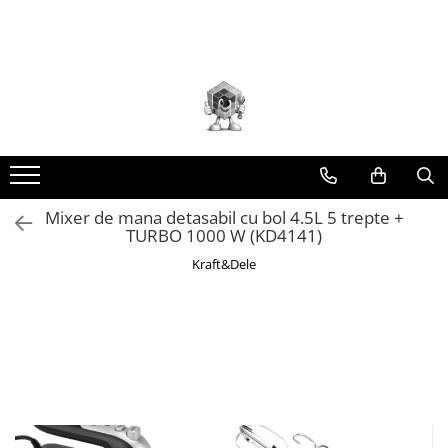
Toate Produsele
Scule electrice
Accesorii
taiere/slefuire/polizare/curatare
Amestecatoare
Aparat frezat / taiat
Mixer de mana detasabil cu bol 4.5L 5 trepte +
TURBO 1000 W (KD4141)
Aparat gaurit si insurubat
Kraft&Dele
Aparat carotat
Aparat de banc
Aparat de mana
Aparat masina cusut
Aparat spalat cu presiune
Aparate de ascutit