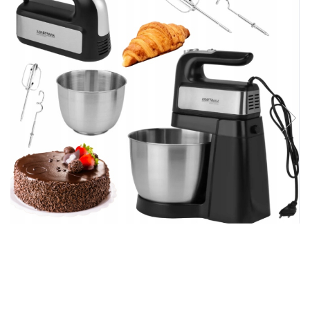
Aparate de masurat
Aparate de rindeluit
Aparate de slefuit
Aparate de tuns
Aparate de vopsit
Aparate pe acumulator / baterie
Aspiratoare
Baterii incarcatoare
Betoniera
Cantar electronic
Ciocane rotopercutoare
Compresoare
Fierastraie
Generatoare de ozon
Invertor / convertor curent