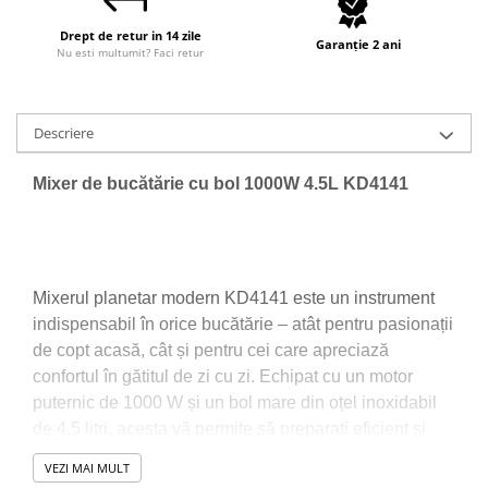
Sudura / taiere
Drept de retur in 14 zile
Accesorii / consumabile sudura
Garanție 2 ani
Nu esti multumit? Faci retur
Aparat taiat cu plasma
Aparate sudura
Masca de sudura
Descriere
Sursa lumina
Mixer de bucătărie cu bol 1000W 4.5L KD4141
UPS Sursa curent
Vibrator beton
Scule Atelier Auto
Accesorii / consumabile atelier
Mixerul planetar modern KD4141 este un instrument
auto
indispensabil în orice bucătărie – atât pentru pasionații
Ambreiaj
de copt acasă, cât și pentru cei care apreciază
Aparat masina dejantat echilibrat
confortul în gătitul de zi cu zi. Echipat cu un motor
vulcanizare
puternic de 1000 W și un bol mare din oțel inoxidabil
de 4,5 litri, acesta vă permite să preparați eficient și
Aparat sablat curatat
efectiv o varietate de ingrediente – de la creme ușoare
Blocaj distributie
VEZI MAI MULT
la aluaturi groase cu drojdie.