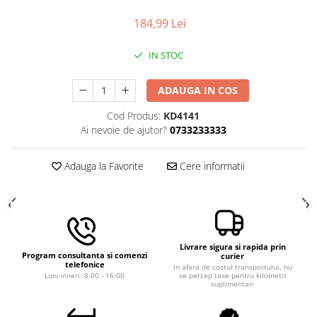
Macara electrica
184,99 Lei
Motoare electrice
IN STOC
Nivela Laser
Pistoale termice
ADAUGA IN COS
Polizoare
Cod Produs:
KD4141
De banc
Ai nevoie de ajutor?
0733233333
Polizor mini
Unghiulare/drepte
Adauga la Favorite
Cere informatii
Pompe
PPR lipire taiere
Prelungitoare curent
Redresoare/robot pornire/starter
Livrare sigura si rapida prin
Program consultanta si comenzi
auto
curier
telefonice
In afara de costul transportului, nu
Luni-vineri: 8:00 - 16:00
se percep taxe pentru kilometri
Stabilizatoare curent AVR
suplimentari
Strung lemn electric