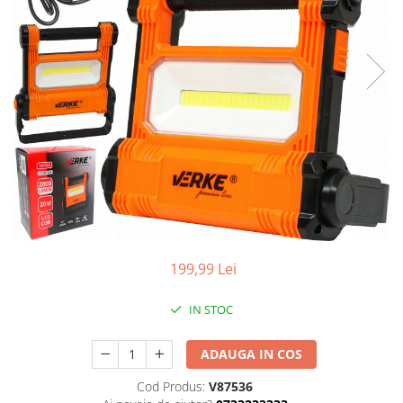
Aparate de masurat
Aparate de rindeluit
Aparate de slefuit
Aparate de tuns
Aparate de vopsit
Aparate pe acumulator / baterie
Aspiratoare
Baterii incarcatoare
Betoniera
Cantar electronic
199,99 Lei
Ciocane rotopercutoare
Compresoare
IN STOC
Fierastraie
ADAUGA IN COS
Generatoare de ozon
Cod Produs:
V87536
Invertor / convertor curent