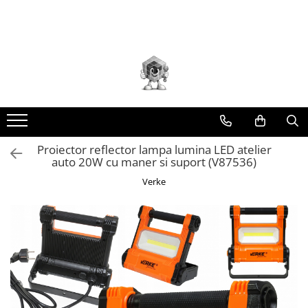
Toate Produsele
Scule electrice
Accesorii
taiere/slefuire/polizare/curatare
Amestecatoare
Aparat frezat / taiat
Proiector reflector lampa lumina LED atelier
auto 20W cu maner si suport (V87536)
Aparat gaurit si insurubat
Verke
Aparat carotat
Aparat de banc
Aparat de mana
Aparat masina cusut
Aparat spalat cu presiune
Aparate de ascutit