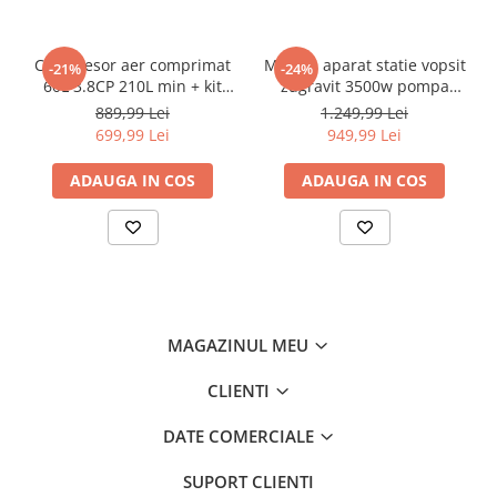
Compresor aer comprimat
Masina aparat statie vopsit
-21%
-24%
60L 3.8CP 210L min + kit
zugravit 3500w pompa
pmeumatic 5piese 8bar (BX-
vopsea var lac lavabil
889,99 Lei
1.249,99 Lei
3257+)
225bar 15Lmin (KD2123)
699,99 Lei
949,99 Lei
ADAUGA IN COS
ADAUGA IN COS
MAGAZINUL MEU
CLIENTI
DATE COMERCIALE
SUPORT CLIENTI