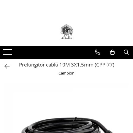
Scule electrice
Scule Atelier Auto
Scule pneumatice
Scule de mana
Scule pentru gradinarit
Gard electric - pachete si accesorii
Generatoare si motoare
Ancorare si ridicare
Auto / Moto
Casa
Ferma
Protectie si siguranta
Accesorii
Accesorii / consumabile atelier
Accesorii pneumatice
Aparat taiat gresie, faianta,
Accesorii motocoasa
Pachete/kit-uri gard electric
Generatoare curent
Scripete/chinga auto/troliu
Accesorii auto
Bucatarie
Accesorii mori / batoze
Echipamente protectie
taiere/slefuire/polizare/curatare
auto
parchet
Aparat gaurit / ciocan
Ambreiaje
Aparate/generatoare de impuls
Accesorii si piese generatoare
Cabluri otel
Accesorii bicicleta
Aragazuri / Plite
Aparate de muls
Semnalizare / reflectorizante
Amestecatoare
Ambreiaj
Biti hex/torx/spline
Generatoare curent benzina
Ceai si cafea
Aparat gresat
Anvelope/roti
Conductori (fir, sarma, banda,
Carlige
Canistre / recipiente combustibil
Diverse ferma
Siguranta auto
Aparat frezat / taiat
Aparat masina dejantat echilibrat
Burghie/freze/carote/dalti/dornuri/cutite
plasa)
Generatoare curent diesel
Depozitare si organizare
Aparat sablat curatat
Compactor/Elicopter
Iluminat auto
Hranitoare/adapatoare
vulcanizare
strung/punctatoare
Generator curent cu inverter
Electrocasnice
Aparat gaurit si insurubat
Izolatori (inelare, colt, dublu)
Prelungitor cablu 10M 3X1.5mm (CPP-77)
Aparate tencuit
Cultivatoare
Lanturi zapada / antiderapante
Incubator
invertor
Aparat sablat curatat
Capsatoare
Ustensile bucatarie
Aparat carotat
Poarta (maner, izolator, arc)
Campion
Butelie aer comprimat
Despicator
Motoare cu ardere interna
Remorca
Mori / batoze / zdrobitoare
Vesela si servire
Blocaj distributie
Chei combinate/inelare/cu clichet
Aparat de banc
Sistem alimentare (panou, baterie,
Cap/cilindru compresor
Diverse gradinarit
Accesorii si piese motoare
Alte articole pentru casa
Chei
Chei cu clichet
adaptor 220V)
Aparat de mana
Motoare benzina
Compresoare
Fierastraie cu lant
Aspiratoare
Chei fara clichet
Aparat masina cusut
Biti hex/torx/spline
Accesorii
Motoare electrice
Chei speciale
Cric pneumatic
Franghii / sfori
Aspiratoare exterior
Chei auto speciale
Aparat spalat cu presiune
Chei dinamometrice
Aspiratoare uz casnic
Chei combinate/inelare/cu clichet
Pistol / sistem vopsit
Furtun
Aparate de ascutit
Baie
Chei tubulare
Chei tubulare
Pistol impact
Lampi/Proiectoare
Aparate de masurat
Dinamometrice
Baterii si dusuri
Adaptoare
Pistol impact 1"
Masina de batut stalpi
Aparate de rindeluit