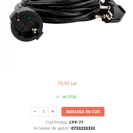
Filtre ulei
Cantare
Chrom-Vanadium
Pistol impact 1/2"
Masini tuns
Aparate de slefuit
Prelungitor chei
Suporturi baie
De impact / de forta
Pistol impact 3/4"
Motoburghii / burghii
Aparate de tuns
Truse scule
Gratar si camping
Tubulare speciale
Pistol nituit
Clesti auto
Motocoase
Aparate de vopsit
Ciocane / topoare/pana/Leviere
Alte produse camping
Polizoare
Compresoare auto
Pompa apa
Aragazuri si arzatoare camping
Aparate pe acumulator / baterie
Clesti
Recuperator ulei
Ceaune
Cricuri
Prelata
Aspiratoare
Clesti / prese pentru sertizat
Seturi pneumatice
Gratare
Dulap scule echipat si neechipat
Clesti pentru extras / demontat
Pulverizatoare
Baterii incarcatoare
Lazi frigorifice portabile
Clesti pentru nituit
Elevator
Scara
Betoniera
Ingrijire personala
Clesti pentru taiat
Extractoare / Prese
Sere / solarii
Cantar electronic
Instalatii
Clesti reglabili /autoblocanti
Extras arcuri suspensie
Suflanta aspirator
Ciocane rotopercutoare
79,99 Lei
Cuttere
Ventilatie si climatizare
Extras demontat curele
Compresoare
Extractoare / prese
Aeroterme / Incalzitoare
Extras demontat tapiterie pini
IN STOC
Fierastraie
Dezumidificatoare
conectori
Extras arcuri suspensie
Umidificatoare
Generatoare de ozon
Extras injector supape
Extras demontat tapiterie pini
ADAUGA IN COS
conectori
Ventilatoare
Extras
Invertor / convertor curent
Cod Produs:
CPP-77
rulmenti/bucse/articulatii/butuci
Extras injector supape
Macara electrica
Ai nevoie de ajutor?
0733233333
Extras suruburi piulite
Extras