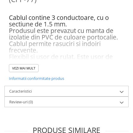
Accesorii / consumabile sudura
Scule pentru gresat
Cilindru hidraulic
Aparat taiat cu plasma
Scule pentru instalatori
Cricuri
Cablul contine 3 conductoare, cu o
Aparate sudura
Scule pentru lemn
sectiune de 1.5 mm.
Macarale
Masca de sudura
Produsul este prevazut cu manta de
Prese
Surubelnite
Sursa lumina
izolatie din PVC de culoare portocalie.
Scule pentru gresat
Truse scule
UPS Sursa curent
Cablul permite rasuciri si indoiri
Suport motor
frecvente.
Ventuze
Vibrator beton
Flexibil si usor de rulat. Este usor de
Suporti
curatat si nu se formeaza noduri. Nu
Testere / masuratoare
expuneti la lumina directa a soarelui
VEZI MAI MULT
pentru perioade lungi de timp.
Traversa echilibrare / adaptor
Informatii conformitate produs
ridcare
Domeniu de utilizare: in instalatiile
mobile pentru conectarea aparaturii de
Truse diverse consumabile
Caracteristici
uz casnic si a echipamentului usor de
atelier, chiar si acolo unde umiditatea
Review-uri
(0)
este ridicata.
PRODUSE SIMILARE