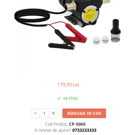
Aparate de masurat
Aparate de rindeluit
Aparate de slefuit
Aparate de tuns
Aparate de vopsit
Aparate pe acumulator / baterie
Aspiratoare
Baterii incarcatoare
Betoniera
Cantar electronic
179,99 Lei
Ciocane rotopercutoare
IN STOC
Compresoare
Fierastraie
ADAUGA IN COS
Generatoare de ozon
Cod Produs:
CP-5065
Ai nevoie de ajutor?
0733233333
Invertor / convertor curent