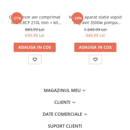
Chei
Biti hex/torx/spline
Compresor aer comprimat
Masina aparat statie vopsit
-21%
-24%
Chei auto speciale
60L 3.8CP 210L min + kit
zugravit 3500w pompa
Chei combinate/inelare/cu clichet
pmeumatic 5piese 8bar (BX-
vopsea var lac lavabil
889,99 Lei
1.249,99 Lei
3257+)
225bar 15Lmin (KD2123)
Chei tubulare
699,99 Lei
949,99 Lei
Dinamometrice
ADAUGA IN COS
ADAUGA IN COS
Filtre ulei
Prelungitor chei
Truse scule
Clesti auto
Compresoare auto
Cricuri
MAGAZINUL MEU
Dulap scule echipat si neechipat
CLIENTI
Elevator
DATE COMERCIALE
Extractoare / Prese
SUPORT CLIENTI
Extras arcuri suspensie