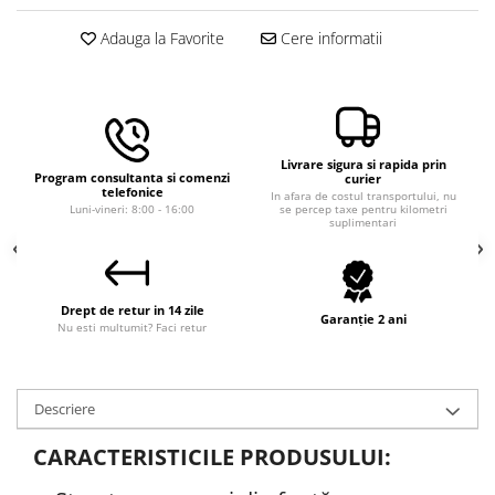
Macara electrica
Adauga la Favorite
Cere informatii
Motoare electrice
Nivela Laser
Pistoale termice
Polizoare
Livrare sigura si rapida prin
Program consultanta si comenzi
curier
De banc
telefonice
In afara de costul transportului, nu
Luni-vineri: 8:00 - 16:00
se percep taxe pentru kilometri
Polizor mini
suplimentari
Unghiulare/drepte
Pompe
PPR lipire taiere
Drept de retur in 14 zile
Garanție 2 ani
Nu esti multumit? Faci retur
Prelungitoare curent
Redresoare/robot pornire/starter
auto
Descriere
Stabilizatoare curent AVR
CARACTERISTICILE PRODUSULUI:
Strung lemn electric