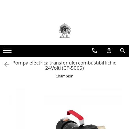
Toate Produsele
Scule electrice
Accesorii
taiere/slefuire/polizare/curatare
Amestecatoare
Aparat frezat / taiat
Pompa electrica transfer ulei combustibil lichid
24Volti (CP-5065)
Aparat gaurit si insurubat
Champion
Aparat carotat
Aparat de banc
Aparat de mana
Aparat masina cusut
Aparat spalat cu presiune
Aparate de ascutit