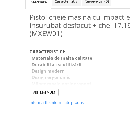
Caracteristici
Review-uri
(0)
Descriere
Macara electrica
Motoare electrice
Pistol cheie masina cu impact 
Nivela Laser
insurubat desfacut + chei 17,
(MXEW01)
Pistoale termice
Polizoare
De banc
CARACTERISTICI:
Polizor mini
Materiale de înaltă calitate
·
Durabilitatea utilizării
Unghiulare/drepte
·
Design modern
·
Pompe
Design ergonomic
·
PPR lipire taiere
Mâner moale antiderapant,
·
Direcția comutatorului de rotație,
Prelungitoare curent
·
VEZI MAI MULT
Mandră întărită 1/2",
·
Redresoare/robot pornire/starter
Informatii conformitate produs
Capace cu rezistență crescută la impact
·
auto
O cheie electrică de impact este un dispozitiv necesa
Stabilizatoare curent AVR
Cu ajutorul său, suntem ușor capabili să deșurubă
autovehicule, ci și multe alte părți și elemente car
Strung lemn electric
folosind șuruburi sau piulițe.