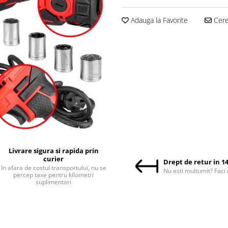
Adauga la Favorite
Cere 
Livrare sigura si rapida prin
curier
Drept de retur in 14
In afara de costul transportului, nu se
Nu esti multumit? Faci 
percep taxe pentru kilometri
suplimentari