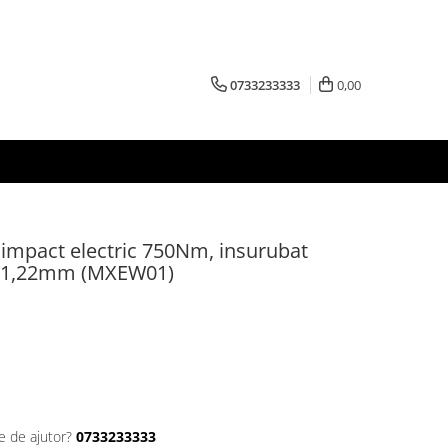
0733233333
0,00
 impact electric 750Nm, insurubat
9,21,22mm (MXEW01)
e de ajutor?
0733233333