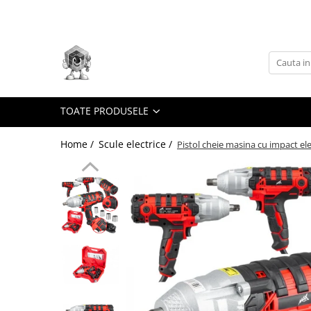
Toate Produsele
Scule electrice
Accesorii
taiere/slefuire/polizare/curatare
TOATE PRODUSELE
Amestecatoare
Home /
Scule electrice /
Pistol cheie masina cu impact e
Aparat frezat / taiat
Aparat gaurit si insurubat
Aparat carotat
Aparat de banc
Aparat de mana
Aparat masina cusut
Aparat spalat cu presiune
Aparate de ascutit