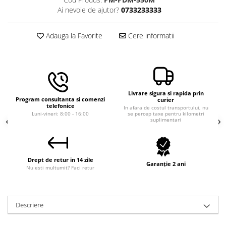
Macara electrica
Ai nevoie de ajutor?
0733233333
Motoare electrice
Adauga la Favorite
Cere informatii
Nivela Laser
Pistoale termice
Polizoare
De banc
Livrare sigura si rapida prin
Polizor mini
Program consultanta si comenzi
curier
telefonice
In afara de costul transportului, nu
Unghiulare/drepte
Luni-vineri: 8:00 - 16:00
se percep taxe pentru kilometri
suplimentari
Pompe
PPR lipire taiere
Prelungitoare curent
Drept de retur in 14 zile
Garanție 2 ani
Nu esti multumit? Faci retur
Redresoare/robot pornire/starter
auto
Stabilizatoare curent AVR
Descriere
Strung lemn electric