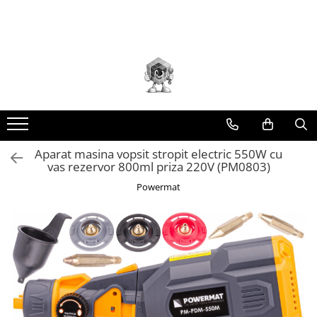
Toate Produsele
Scule electrice
Accesorii
taiere/slefuire/polizare/curatare
Amestecatoare
Aparat frezat / taiat
Aparat masina vopsit stropit electric 550W cu
vas rezervor 800ml priza 220V (PM0803)
Aparat gaurit si insurubat
Powermat
Aparat carotat
Aparat de banc
Aparat de mana
Aparat masina cusut
Aparat spalat cu presiune
Aparate de ascutit