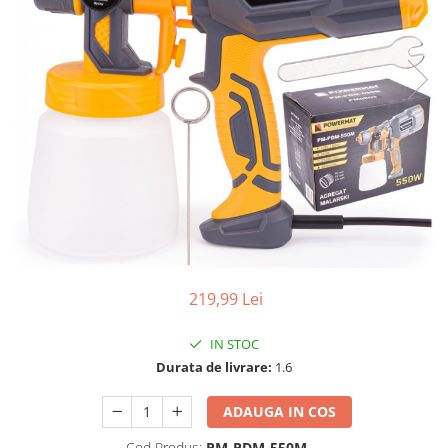
Aparate de masurat
Aparate de rindeluit
Aparate de slefuit
Aparate de tuns
Aparate de vopsit
Aparate pe acumulator / baterie
Aspiratoare
Baterii incarcatoare
Betoniera
Cantar electronic
219,99 Lei
Ciocane rotopercutoare
Compresoare
IN STOC
Durata de livrare:
1.6
Fierastraie
Generatoare de ozon
ADAUGA IN COS
Invertor / convertor curent
Cod Produs:
PM-PDM-550M