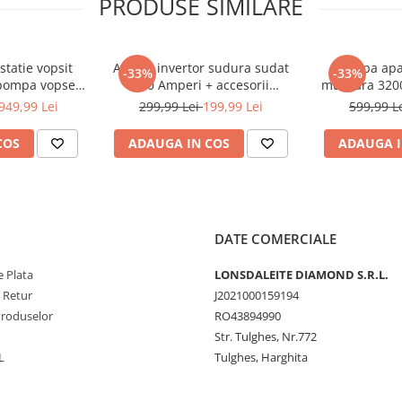
PRODUSE SIMILARE
statie vopsit
Aparat invertor sudura sudat
Pompa apa
-33%
-33%
 pompa vopsea
330 Amperi + accesorii
murdara 320
240
)
 225bar 15Lmin
(KD1781)
pompieri (
949,99 Lei
299,99 Lei
199,99 Lei
599,99 L
23)
COS
ADAUGA IN COS
ADAUGA I
ea muncii.
e cauciuc
antiderapant
ispozitivul. Un avantaj
ică,
care facilitează foarte
DATE COMERCIALE
eze, fără a utiliza linii de
i compactă.
 Plata
LONSDALEITE DIAMOND S.R.L.
e Retur
J2021000159194
Produselor
RO43894990
e să
reglați viteza
discului
Str. Tulghes, Nr.772
istem de pornire
L
Tulghes, Harghita
ște la viteză maximă imediat.
a prafului
adaptat pentru a