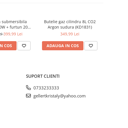
 submersibila
Butelie gaz cilindru 8L CO2
Aparat, 
-27%
0W + furtun 20m
Argon sudura (KD1831)
bormasin
STPW3200+20M)
de banc co
ei
399,99 Lei
349,99 Lei
749,9
N COS
ADAUGA IN COS
ADAUG
SUPORT CLIENTI
0733233333
gellertkristaly@yahoo.com