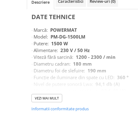
Caracteristici
Review-uri
(0)
Descriere
Macara electrica
Motoare electrice
DATE TEHNICE
Nivela Laser
Marcă:
POWERMAT
·
Pistoale termice
Model:
PM-DG-1500LM
·
Putere:
1500 W
Polizoare
·
Alimentare:
230 V / 50 Hz
·
De banc
Viteză fără sarcină:
1200 - 2300 / min
·
Polizor mini
Diametru cadran:
180 mm
·
Unghiulare/drepte
Diametru foi de slefuire:
190 mm
·
Pompe
Funcție de iluminare din spate cu LED:
360 °
·
Nivel de putere sonoră Lwa:
94,1 db (A)
·
PPR lipire taiere
Nivel de presiune acustică Lpa:
83,1 dB (A)
·
Prelungitoare curent
Nivel de vibrații:
1,171 m / s², (K = 1,5)
·
VEZI MAI MULT
Greutatea mașinii:
2,27 kg
·
Redresoare/robot pornire/starter
Informatii conformitate produs
Clasa de protecție:
II
auto
·
Stabilizatoare curent AVR
ECHIPAMENTE
Polizor de mână
POWERMAT
Strung lemn electric
·
Geantă de praf cu curele de umăr
·