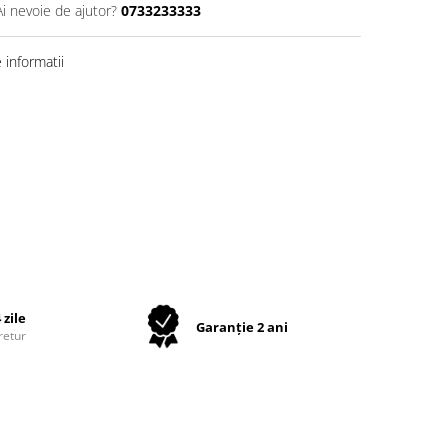
Ai nevoie de ajutor?
0733233333
informatii
 zile
Garanție 2 ani
retur