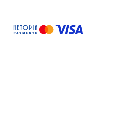
clude o
punga de colectare
spirator.
ivul folosește șmirghel cu
ar descărcarea pe margine.
-
venabilă a colțurilor (de
 tavanelor
).
orței de aspirație, reglarea
rioară a carcasei discului.
 DE ASPIRARE
ate fi utilizat fără a fi
ste perfectă pentru lucrări
jurul cadranului, astfel
tari pentru a ilumina
 unde lucrăm în prezent,
 ușor de realizat. LED-urile