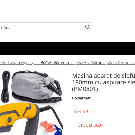
 pereti tavan rigips glet 1500W 180mm cu aspirare slefuitor aspirant furtun 
Masina aparat de slefui
180mm cu aspirare slef
(PM0801)
Powermat
379,99 Lei
STOC EPUIZAT