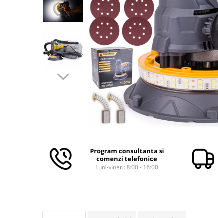
Aparate de masurat
Aparate de rindeluit
Aparate de slefuit
Aparate de tuns
Aparate de vopsit
Aparate pe acumulator / baterie
Aspiratoare
Baterii incarcatoare
Betoniera
Cantar electronic
Ciocane rotopercutoare
Program consultanta si
comenzi telefonice
Compresoare
Luni-vineri: 8:00 - 16:00
Fierastraie
Generatoare de ozon
Invertor / convertor curent