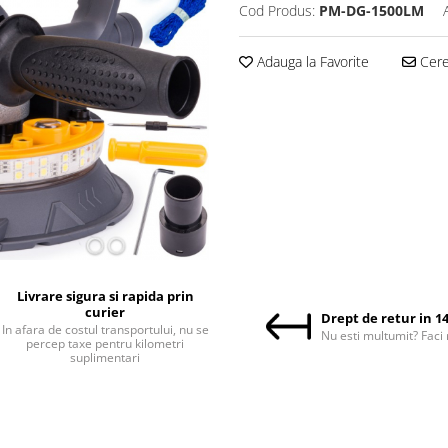
Cod Produs:
PM-DG-1500LM
Adauga la Favorite
Cere 
Livrare sigura si rapida prin
curier
Drept de retur in 14
In afara de costul transportului, nu se
Nu esti multumit? Faci 
percep taxe pentru kilometri
suplimentari