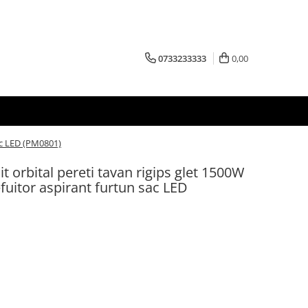
0733233333
0,00
sac LED (PM0801)
t orbital pereti tavan rigips glet 1500W
uitor aspirant furtun sac LED