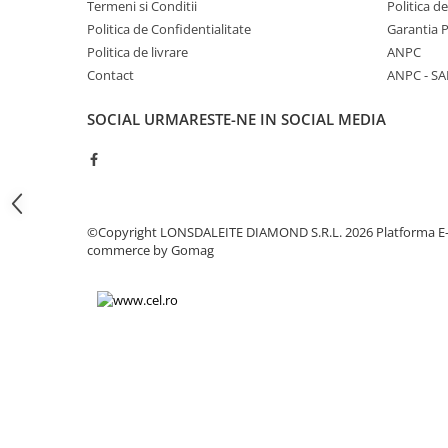
Termeni si Conditii
Politica d
Chei
Politica de Confidentialitate
Garantia 
Biti hex/torx/spline
Politica de livrare
ANPC
Chei auto speciale
Contact
ANPC - SA
Chei combinate/inelare/cu clichet
Chei tubulare
SOCIAL
URMARESTE-NE IN SOCIAL MEDIA
Dinamometrice
Filtre ulei
Prelungitor chei
Truse scule
©Copyright LONSDALEITE DIAMOND S.R.L. 2026
Platforma E
Clesti auto
commerce by Gomag
Compresoare auto
Cricuri
Dulap scule echipat si neechipat
Elevator
Extractoare / Prese
Extras arcuri suspensie