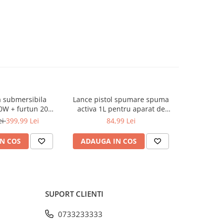
 submersibila
Lance pistol spumare spuma
Compresor
-29%
0W + furtun 20m
activa 1L pentru aparat de
2.5CP 192L
STPW3200+20M)
spalat cu presiune + 7 duze
5piese
ei
399,99 Lei
84,99 Lei
839,9
(KD1270)
N COS
ADAUGA IN COS
ADAUG
SUPORT CLIENTI
0733233333