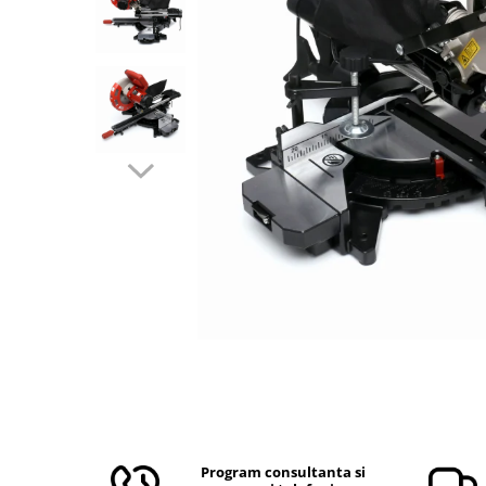
Aparate de masurat
Aparate de rindeluit
Aparate de slefuit
Aparate de tuns
Aparate de vopsit
Aparate pe acumulator / baterie
Aspiratoare
Baterii incarcatoare
Betoniera
Cantar electronic
Ciocane rotopercutoare
Compresoare
Fierastraie
Generatoare de ozon
Invertor / convertor curent
Program consultanta si