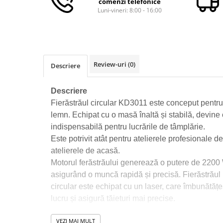
comenzi telefonice
Macara electrica
Luni-vineri: 8:00 - 16:00
Motoare electrice
Nivela Laser
Pistoale termice
Review-uri
(0)
Descriere
Polizoare
De banc
Descriere
Polizor mini
Fierăstrăul circular KD3011 este conceput pentru t
Unghiulare/drepte
lemn. Echipat cu o masă înaltă și stabilă, devin
Pompe
indispensabilă pentru lucrările de tâmplărie.
Este potrivit atât pentru atelierele profesionale de
PPR lipire taiere
atelierele de acasă.
Prelungitoare curent
Motorul ferăstrăului generează o putere de 2200 
Redresoare/robot pornire/starter
asigurând o muncă rapidă și precisă. Fierăstrăul
auto
circular este echipat cu un laser, care îmbunătățe
Stabilizatoare curent AVR
lucru și asigură tăieturi mai precise.
Strung lemn electric
VEZI MAI MULT