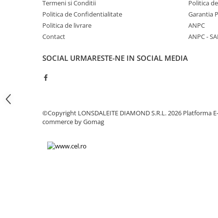
Termeni si Conditii
Politica d
Chei
Politica de Confidentialitate
Garantia 
Biti hex/torx/spline
Politica de livrare
ANPC
Chei auto speciale
Contact
ANPC - SA
Chei combinate/inelare/cu clichet
Chei tubulare
SOCIAL
URMARESTE-NE IN SOCIAL MEDIA
Dinamometrice
Filtre ulei
Prelungitor chei
Truse scule
©Copyright LONSDALEITE DIAMOND S.R.L. 2026
Platforma E
Clesti auto
commerce by Gomag
Compresoare auto
Cricuri
Dulap scule echipat si neechipat
Elevator
Extractoare / Prese
Extras arcuri suspensie