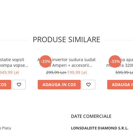
PRODUSE SIMILARE
statie vopsit
Aparat invertor sudura sudat
Pompa apa
-33%
-33%
 pompa vopsea
330 Amperi + accesorii
murdara 320
 225bar 15Lmin
(KD1781)
pompieri (
949,99 Lei
299,99 Lei
199,99 Lei
599,99 L
23)
COS
ADAUGA IN COS
ADAUGA I
DATE COMERCIALE
 Plata
LONSDALEITE DIAMOND S.R.L.