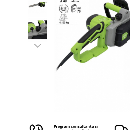
Aparate de masurat
Aparate de rindeluit
Aparate de slefuit
Aparate de tuns
Aparate de vopsit
Aparate pe acumulator / baterie
Aspiratoare
Baterii incarcatoare
Betoniera
Cantar electronic
Ciocane rotopercutoare
Compresoare
Fierastraie
Generatoare de ozon
Invertor / convertor curent
Program consultanta si