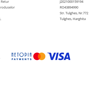
e Retur
J2021000159194
Produselor
RO43894990
Str. Tulghes, Nr.772
L
Tulghes, Harghita
-