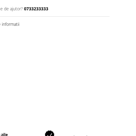
ie de ajutor?
0733233333
informatii
 zile