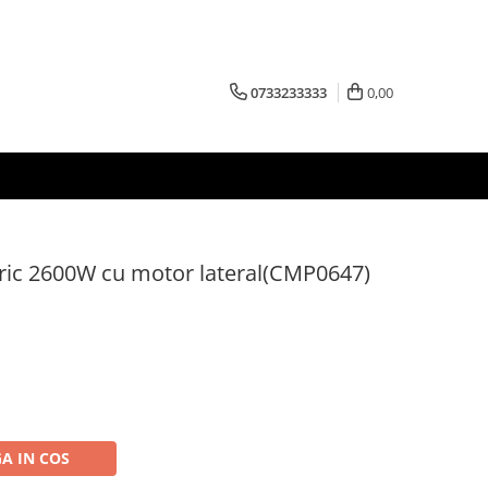
0733233333
0,00
tric 2600W cu motor lateral(CMP0647)
A IN COS