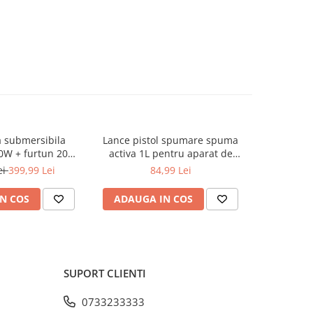
 submersibila
Lance pistol spumare spuma
Butelie g
0W + furtun 20m
activa 1L pentru aparat de
Argon 
STPW3200+20M)
spalat cu presiune + 7 duze
ei
399,99 Lei
84,99 Lei
(KD1270)
N COS
ADAUGA IN COS
ADAUG
SUPORT CLIENTI
0733233333