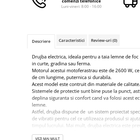
comenzi telefonice
Macara electrica
Luni-vineri: 8:00 - 16:00
Motoare electrice
Nivela Laser
Pistoale termice
Caracteristici
Review-uri
(0)
Descriere
Polizoare
De banc
Drujba electrica, ideala pentru a taia lemne de foc 
Polizor mini
in curte, gradina sau ferma.
Unghiulare/drepte
Motorul acestui motoferastrau este de 2600 W, c
de cm lungime, puternica si durabila.
Pompe
Acest model este contruit din materiale de calitate
PPR lipire taiere
Sistemele de protectie sunt bine puse la punct, astfe
Prelungitoare curent
deplina siguranta si confort cand va folosi acest e
lemne.
Redresoare/robot pornire/starter
Astfel, drujba dispune de un sistem proiectat spec
auto
de vibratii pentru cel ce utilizeaza produsul si ajut
Stabilizatoare curent AVR
timpul lucrului. Mai mult, drujba electrica este pre
protectie anti-basculare.
Strung lemn electric
VEZI MAI MULT