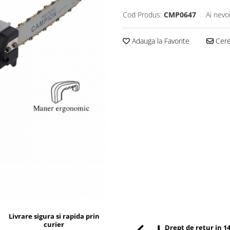
Cod Produs:
CMP0647
Ai nevo
Adauga la Favorite
Cere 
Livrare sigura si rapida prin
curier
Drept de retur in 14