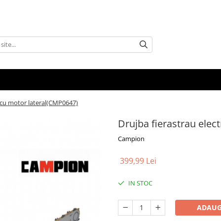
W cu motor lateral(CMP0647)
Drujba fierastrau elec
Campion
399,99 Lei
IN STOC
ADAUG