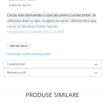
Accesorii / consumabile sudura
Scule pentru gresat
Inaltime 42cm
·
Cilindru hidraulic
Aparat taiat cu plasma
Scule pentru instalatori
Cricuri
Aparate sudura
Carota este diamantata si speciala pentru carotat beton. Se
Scule pentru lemn
Macarale
Masca de sudura
utilizeaza doar cu apa, ca agent de racire. Utilizata fara apa,
Prese
Surubelnite
Sursa lumina
carota se decaleste foarte repede.
Scule pentru gresat
Truse scule
Compatibila cu WAINER CM2 sau CM3
UPS Sursa curent
Suport motor
Ventuze
Vibrator beton
Suporti
VEZI MAI MULT
Testere / masuratoare
Informatii conformitate produs
Traversa echilibrare / adaptor
ridcare
Caracteristici
Truse diverse consumabile
Review-uri
(0)
PRODUSE SIMILARE