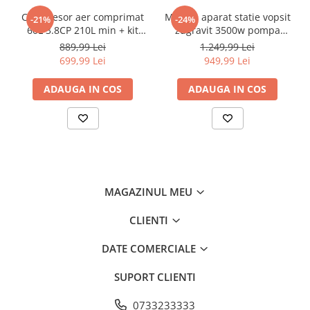
Compresor aer comprimat
Masina aparat statie vopsit
-21%
-24%
60L 3.8CP 210L min + kit
zugravit 3500w pompa
pmeumatic 5piese 8bar (BX-
vopsea var lac lavabil
889,99 Lei
1.249,99 Lei
3257+)
225bar 15Lmin (KD2123)
699,99 Lei
949,99 Lei
ADAUGA IN COS
ADAUGA IN COS
MAGAZINUL MEU
CLIENTI
DATE COMERCIALE
SUPORT CLIENTI
0733233333