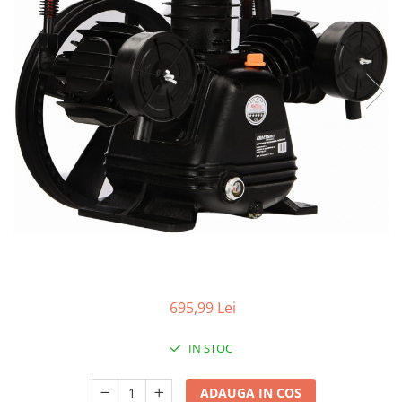
Aparate de masurat
Aparate de rindeluit
Aparate de slefuit
Aparate de tuns
Aparate de vopsit
Aparate pe acumulator / baterie
Aspiratoare
Baterii incarcatoare
Betoniera
Cantar electronic
Ciocane rotopercutoare
Compresoare
695,99 Lei
Fierastraie
IN STOC
Generatoare de ozon
Invertor / convertor curent
ADAUGA IN COS