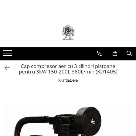
Toate Produsele
Scule electrice
Accesorii
taiere/slefuire/polizare/curatare
Amestecatoare
Aparat frezat / taiat
Cap compresor aer cu 3 cilindri pistoane
pentru 3kW 150-200L 360L/min (KD1405)
Aparat gaurit si insurubat
Kraft&Dele
Aparat carotat
Aparat de banc
Aparat de mana
Aparat masina cusut
Aparat spalat cu presiune
Aparate de ascutit