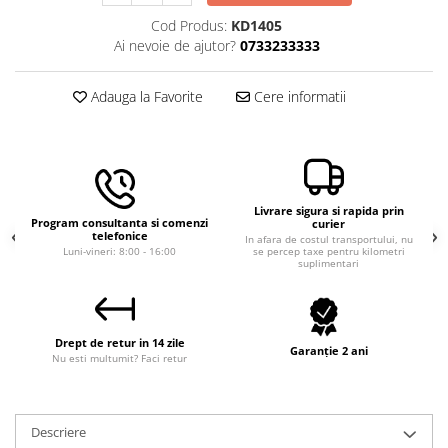
Macara electrica
Cod Produs:
KD1405
Ai nevoie de ajutor?
0733233333
Motoare electrice
Nivela Laser
Adauga la Favorite
Cere informatii
Pistoale termice
Polizoare
De banc
Polizor mini
Livrare sigura si rapida prin
Unghiulare/drepte
Program consultanta si comenzi
curier
telefonice
In afara de costul transportului, nu
Pompe
Luni-vineri: 8:00 - 16:00
se percep taxe pentru kilometri
suplimentari
PPR lipire taiere
Prelungitoare curent
Redresoare/robot pornire/starter
Drept de retur in 14 zile
Garanție 2 ani
Nu esti multumit? Faci retur
auto
Stabilizatoare curent AVR
Strung lemn electric
Descriere