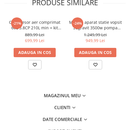
PRODUSE SIMILARE
Lungimea furtunului:
1 m
Filtrare dublă
: filtru hepa
Compresor aer comprimat
Masina aparat statie vopsit
-21%
-24%
60L 3.8CP 210L min + kit
zugravit 3500w pompa
pmeumatic 5piese 8bar (BX-
vopsea var lac lavabil
889,99 Lei
1.249,99 Lei
3257+)
225bar 15Lmin (KD2123)
699,99 Lei
949,99 Lei
ADAUGA IN COS
ADAUGA IN COS
MAGAZINUL MEU
CLIENTI
DATE COMERCIALE