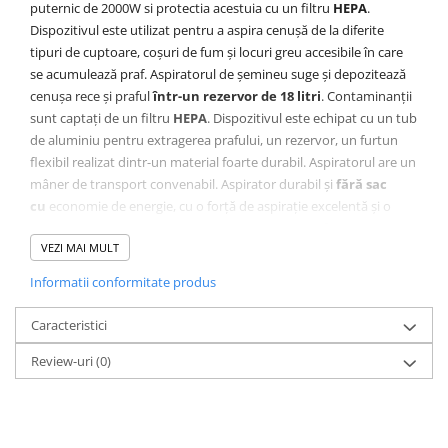
Accesorii / consumabile sudura
puternic de 2000W si protectia acestuia cu un filtru
HEPA
.
Scule pentru gresat
Cilindru hidraulic
Aparat taiat cu plasma
Dispozitivul este utilizat pentru a aspira cenușă de la diferite
Scule pentru instalatori
Cricuri
tipuri de cuptoare, coșuri de fum și locuri greu accesibile în care
Aparate sudura
Scule pentru lemn
se acumulează praf. Aspiratorul de șemineu suge și depozitează
Macarale
Masca de sudura
cenușa rece și praful
într-un rezervor de 18 litri
. Contaminanții
Prese
Surubelnite
Sursa lumina
sunt captați de un filtru
HEPA
. Dispozitivul este echipat cu un tub
Scule pentru gresat
Truse scule
UPS Sursa curent
de aluminiu pentru extragerea prafului, un rezervor, un furtun
Suport motor
flexibil realizat dintr-un material foarte durabil. Aspiratorul are un
Ventuze
Vibrator beton
mâner de transport convenabil. Aspirator durabil și
fără sac
Suporti
cu
economie de energie, cu o forță de aspirație excelentă și o
Testere / masuratoare
construcție puternică. Se caracterizează printr-o eficiență și
VEZI MAI MULT
durabilitate incredibile.
Traversa echilibrare / adaptor
ridcare
Informatii conformitate produs
Truse diverse consumabile
DATE TEHNICE:
Caracteristici
Sursa de alimentare:
230V
Putere:
2000W
Review-uri
(0)
Capacitate rezervor:
18 L
Presiune de aspirație:
15 kPa