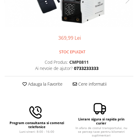
Aparate de masurat
Aparate de rindeluit
Aparate de slefuit
Aparate de tuns
369,99 Lei
Aparate de vopsit
Aparate pe acumulator / baterie
STOC EPUIZAT
Aspiratoare
Cod Produs:
CMP0811
Baterii incarcatoare
Ai nevoie de ajutor?
0733233333
Betoniera
Adauga la Favorite
Cere informatii
Cantar electronic
Ciocane rotopercutoare
Compresoare
Fierastraie
Livrare sigura si rapida prin
Program consultanta si comenzi
curier
Generatoare de ozon
telefonice
In afara de costul transportului, nu
Luni-vineri: 8:00 - 16:00
se percep taxe pentru kilometri
Invertor / convertor curent
suplimentari