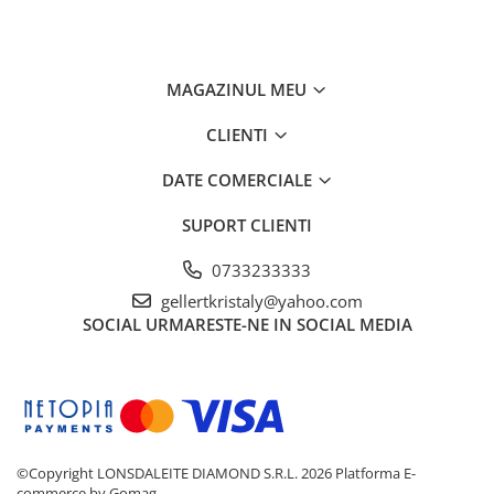
Chei
Biti hex/torx/spline
Chei auto speciale
MAGAZINUL MEU
Chei combinate/inelare/cu clichet
Chei tubulare
CLIENTI
Dinamometrice
DATE COMERCIALE
Filtre ulei
Prelungitor chei
SUPORT CLIENTI
Truse scule
0733233333
Clesti auto
gellertkristaly@yahoo.com
Compresoare auto
SOCIAL
URMARESTE-NE IN SOCIAL MEDIA
Cricuri
Dulap scule echipat si neechipat
Elevator
Extractoare / Prese
©Copyright LONSDALEITE DIAMOND S.R.L. 2026
Platforma E-
Extras arcuri suspensie
commerce by Gomag