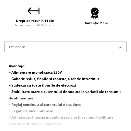
Macara electrica
Motoare electrice
Drept de retur in 14 zile
Nivela Laser
Garanție 2 ani
Nu esti multumit? Faci retur
Pistoale termice
Polizoare
Descriere
De banc
Polizor mini
Unghiulare/drepte
Avantaje:
– Alimentare monofazata 230V
Pompe
– Gabarit redus, fiabile si robuste, usor de intretinut
PPR lipire taiere
– Sudeaza cu toate tipurile de electrozi
Prelungitoare curent
– Stabilitate mare a curentului de sudura la variatii ale tensiunii
de alimentare
Redresoare/robot pornire/starter
– Reglaj continuu al curentului de sudura
auto
– Regim de lucru intensiv
Stabilizatoare curent AVR
– Arhitectura interna modulara cee a ce inseamna fiabilitate
sporita si durata de viata mare
Strung lemn electric
– Ventilatie fortata