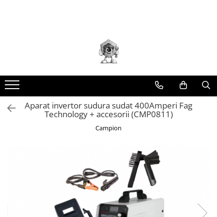
Toate Produsele
Scule electrice
Accesorii
taiere/slefuire/polizare/curatare
Amestecatoare
Aparat frezat / taiat
Aparat invertor sudura sudat 400Amperi Fag
Technology + accesorii (CMP0811)
Aparat gaurit si insurubat
Campion
Aparat carotat
Aparat de banc
Aparat de mana
Aparat masina cusut
Aparat spalat cu presiune
Aparate de ascutit