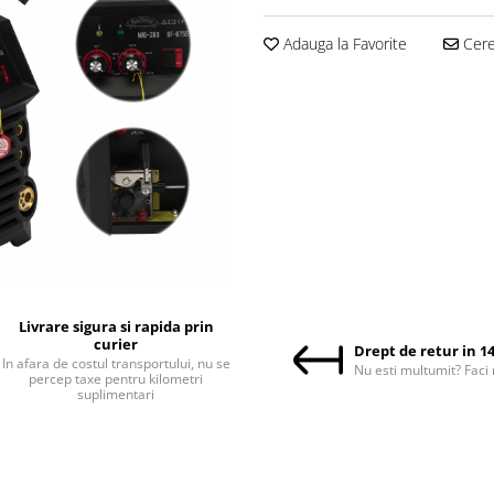
Adauga la Favorite
Cere 
Livrare sigura si rapida prin
curier
Drept de retur in 14
In afara de costul transportului, nu se
Nu esti multumit? Faci 
percep taxe pentru kilometri
suplimentari