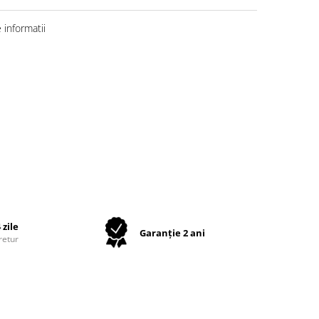
informatii
 zile
Garanție 2 ani
retur