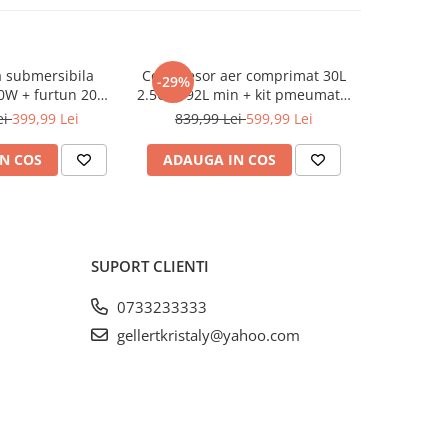
 submersibila
Compresor aer comprimat 30L
Pompa a
-29%
-25%
0W + furtun 20m
2.5CP 192L min + kit pmeumatic
murdara 2
STPW3200+20M)
5piese 8bar (BX-3256)
ei
399,99 Lei
839,99 Lei
599,99 Lei
399,9
N COS
ADAUGA IN COS
ADAUG
SUPORT CLIENTI
0733233333
gellertkristaly@yahoo.com