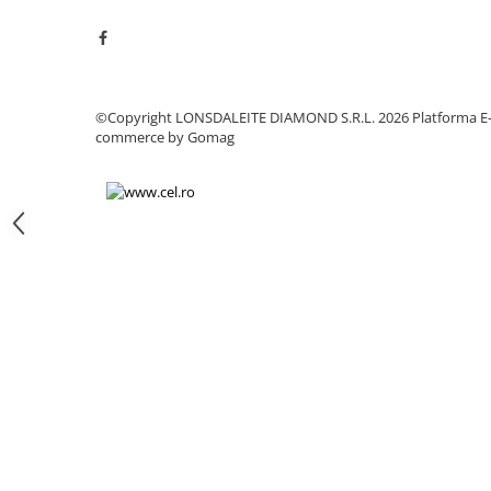
Chei
Biti hex/torx/spline
Chei auto speciale
Chei combinate/inelare/cu clichet
©Copyright LONSDALEITE DIAMOND S.R.L. 2026
Platforma E
Chei tubulare
commerce by Gomag
Dinamometrice
Filtre ulei
Prelungitor chei
Truse scule
Clesti auto
Compresoare auto
Cricuri
Dulap scule echipat si neechipat
Elevator
Extractoare / Prese
Extras arcuri suspensie