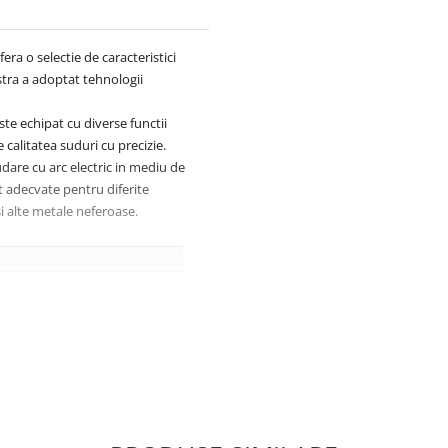
ra o selectie de caracteristici
tra a adoptat tehnologii
te echipat cu diverse functii
e calitatea suduri cu precizie.
udare cu arc electric in mediu de
t adecvate pentru diferite
 si alte metale neferoase.