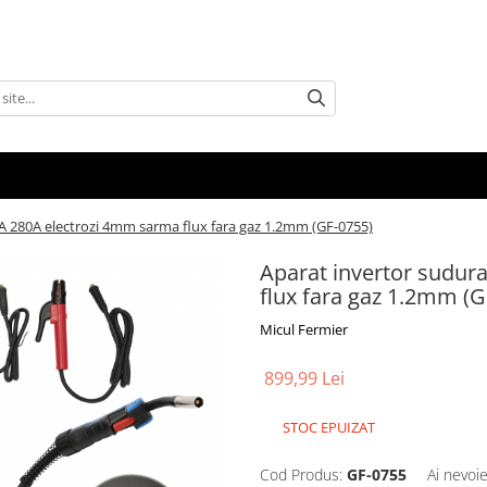
 280A electrozi 4mm sarma flux fara gaz 1.2mm (GF-0755)
Aparat invertor sudu
flux fara gaz 1.2mm (G
Micul Fermier
899,99 Lei
STOC EPUIZAT
Cod Produs:
GF-0755
Ai nevoie