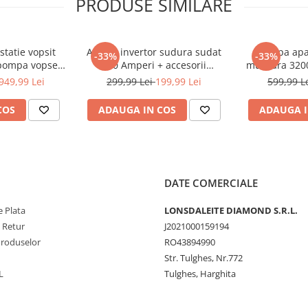
PRODUSE SIMILARE
statie vopsit
Aparat invertor sudura sudat
Pompa apa
-33%
-33%
 pompa vopsea
330 Amperi + accesorii
murdara 320
 225bar 15Lmin
(KD1781)
pompieri (
949,99 Lei
299,99 Lei
199,99 Lei
599,99 L
23)
COS
ADAUGA IN COS
ADAUGA I
DATE COMERCIALE
 Plata
LONSDALEITE DIAMOND S.R.L.
e Retur
J2021000159194
Produselor
RO43894990
Str. Tulghes, Nr.772
L
Tulghes, Harghita