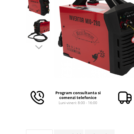
Aparate de masurat
Aparate de rindeluit
Aparate de slefuit
Aparate de tuns
Aparate de vopsit
Aparate pe acumulator / baterie
Aspiratoare
Baterii incarcatoare
Betoniera
Cantar electronic
Ciocane rotopercutoare
Program consultanta si
comenzi telefonice
Compresoare
Luni-vineri: 8:00 - 16:00
Fierastraie
Generatoare de ozon
Invertor / convertor curent