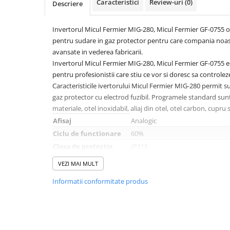
Caracteristici
Review-uri
(0)
Descriere
Macara electrica
Motoare electrice
Invertorul Micul Fermier MIG-280, Micul Fermier GF-0755 ofe
Nivela Laser
pentru sudare in gaz protector pentru care compania noas
avansate in vederea fabricarii.
Pistoale termice
Invertorul Micul Fermier MIG-280, Micul Fermier GF-0755 es
Polizoare
pentru profesionistii care stiu ce vor si doresc sa controlez
Caracteristicile ivertorului Micul Fermier MIG-280 permit s
De banc
gaz protector cu electrod fuzibil. Programele standard sun
Polizor mini
materiale, otel inoxidabil, aliaj din otel, otel carbon, cupru
Unghiulare/drepte
Afisaj
Analogic
Pompe
Ciclu de functionare
60%
PPR lipire taiere
Clasa de protectie
IP21S
Clasa izolatie
F
Prelungitoare curent
VEZI MAI MULT
Diametru electrodului
1.6 - 4.0 mm
Redresoare/robot pornire/starter
Informatii conformitate produs
Diametru sarma
0.6 mm - 1.2 mm
auto
sudura
Stabilizatoare curent AVR
Dimensiuni
51x31x42
Strung lemn electric
Eficienta
85%