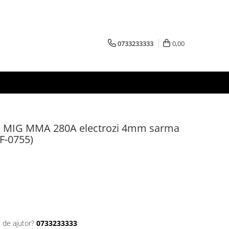
0733233333
0,00
ra MIG MMA 280A electrozi 4mm sarma
F-0755)
 de ajutor?
0733233333