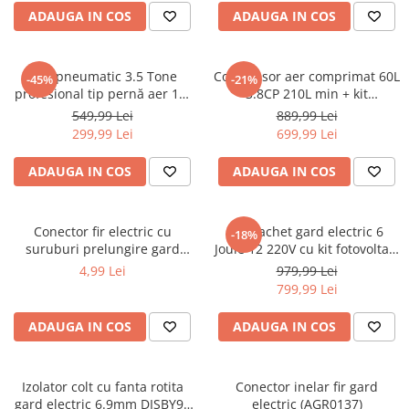
Aparate de masurat
ADAUGA IN COS
ADAUGA IN COS
Aparate de rindeluit
Aparate de slefuit
Cric pneumatic 3.5 Tone
Compresor aer comprimat 60L
-45%
-21%
Aparate de tuns
profesional tip pernă aer 14-
3.8CP 210L min + kit
40cm (3.5TAIR)
pmeumatic 5piese 8bar (BX-
Aparate de vopsit
549,99 Lei
889,99 Lei
3257+)
299,99 Lei
699,99 Lei
Aparate pe acumulator / baterie
Aspiratoare
ADAUGA IN COS
ADAUGA IN COS
Baterii incarcatoare
Betoniera
Conector fir electric cu
Kit pachet gard electric 6
-18%
suruburi prelungire gard
Joule 12 220V cu kit fotovoltaic
Cantar electronic
electric DISCH65 (BK87589)
panou baterie 7ah fir 1000m
4,99 Lei
979,99 Lei
Ciocane rotopercutoare
(BK87583-1000-03-7ah)
799,99 Lei
Compresoare
ADAUGA IN COS
ADAUGA IN COS
Fierastraie
Generatoare de ozon
Izolator colt cu fanta rotita
Conector inelar fir gard
Invertor / convertor curent
gard electric 6.9mm DISBY90
electric (AGR0137)