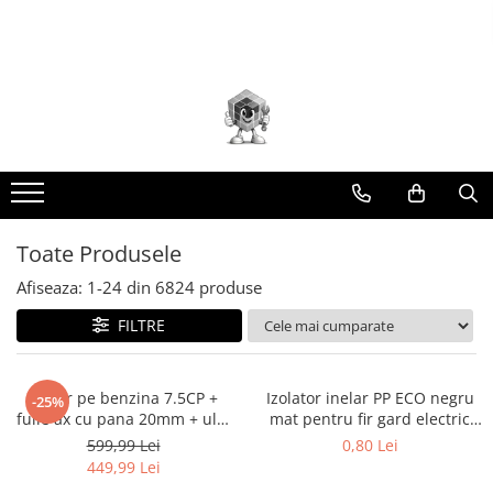
Toate Produsele
Scule electrice
Accesorii
taiere/slefuire/polizare/curatare
Amestecatoare
Aparat frezat / taiat
Toate Produsele
Aparat gaurit si insurubat
Afiseaza:
1-
24
din
6824
produse
Aparat carotat
FILTRE
Aparat de banc
Aparat de mana
Aparat masina cusut
Motor pe benzina 7.5CP +
Izolator inelar PP ECO negru
-25%
fulie ax cu pana 20mm + ulei
mat pentru fir gard electric
Aparat spalat cu presiune
4 timpi DISFB96
DISGD08 (BK87541)
599,99 Lei
0,80 Lei
Aparate de ascutit
(BK19816+F+U)
449,99 Lei