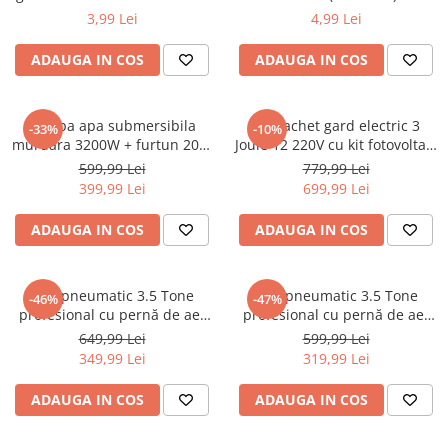
(BK87644)
Macara electrica
3,99 Lei
4,99 Lei
Motoare electrice
ADAUGA IN COS
ADAUGA IN COS
Nivela Laser
Pistoale termice
Pompa apa submersibila
Kit pachet gard electric 3
-33%
-10%
Polizoare
murdara 3200W + furtun 20m
Joule 12 220V cu kit fotovoltaic
pompieri (CP-5501+20M)
panou solar baterie 7ah
599,99 Lei
779,99 Lei
De banc
1000m (BK87634-1000-03-7ah)
399,99 Lei
699,99 Lei
Polizor mini
Unghiulare/drepte
ADAUGA IN COS
ADAUGA IN COS
Pompe
PPR lipire taiere
Cric pneumatic 3.5 Tone
Cric pneumatic 3.5 Tone
-46%
-47%
Prelungitoare curent
profesional cu pernă de aer
profesional cu pernă de aer
pentru vulcanizare 15-40cm
pentru vulcanizare 13.5-40cm
649,99 Lei
599,99 Lei
Redresoare/robot pornire/starter
(RK-01-200)
(TA256)
349,99 Lei
319,99 Lei
auto
Stabilizatoare curent AVR
ADAUGA IN COS
ADAUGA IN COS
Strung lemn electric