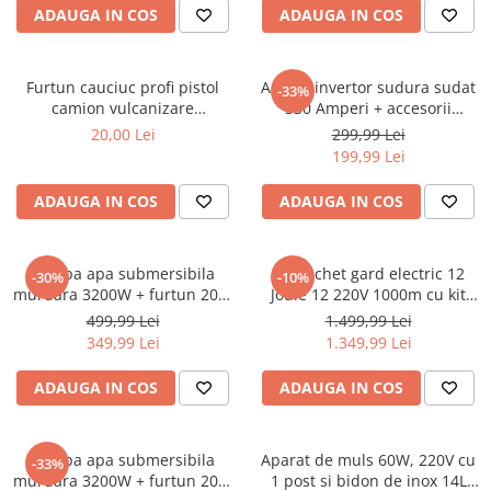
Chei
ADAUGA IN COS
ADAUGA IN COS
Biti hex/torx/spline
Chei auto speciale
Furtun cauciuc profi pistol
Aparat invertor sudura sudat
-33%
Chei combinate/inelare/cu clichet
camion vulcanizare
330 Amperi + accesorii
pneumatic compresor aer
(KD1781)
Chei tubulare
20,00 Lei
299,99 Lei
20bar 13mm interior (F-15m-
199,99 Lei
Dinamometrice
13mm)
Filtre ulei
ADAUGA IN COS
ADAUGA IN COS
Prelungitor chei
Truse scule
Clesti auto
Pompa apa submersibila
Kit pachet gard electric 12
-30%
-10%
murdara 3200W + furtun 20m
Joule 12 220V 1000m cu kit
Compresoare auto
pompieri (CP-5511)
fotovoltaic panou solar 30W
499,99 Lei
1.499,99 Lei
baterie 12V 12Ah cutie din
Cricuri
349,99 Lei
1.349,99 Lei
inox (BK87633-1000(-30W-
Dulap scule echipat si neechipat
12Ah))
ADAUGA IN COS
ADAUGA IN COS
Elevator
Extractoare / Prese
Pompa apa submersibila
Aparat de muls 60W, 220V cu
-33%
Extras arcuri suspensie
murdara 3200W + furtun 20m
1 post si bidon de inox 14L