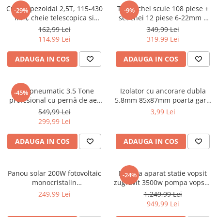
Sudura / taiere
Cric trapezoidal 2,5T, 115-430
Trusa chei scule 108 piese +
-29%
-9%
mm, cheie telescopica si
set chei 12 piese 6-22mm +
Accesorii / consumabile sudura
accesorii incluse (KD3525)
set biti 41 piese (B109 + 16009
162,99 Lei
349,99 Lei
Aparat taiat cu plasma
+ KD10219)
114,99 Lei
319,99 Lei
Aparate sudura
Masca de sudura
ADAUGA IN COS
ADAUGA IN COS
Sursa lumina
UPS Sursa curent
Cric pneumatic 3.5 Tone
Izolator cu ancorare dubla
-45%
Vibrator beton
profesional cu pernă de aer
5.8mm 85x87mm poarta gard
pentru vulcanizare (KD470)
electric M87Z673 DISBY77
549,99 Lei
3,99 Lei
Scule Atelier Auto
(BK87661)
299,99 Lei
Accesorii / consumabile atelier
auto
ADAUGA IN COS
ADAUGA IN COS
Ambreiaj
Aparat masina dejantat echilibrat
Panou solar 200W fotovoltaic
Masina aparat statie vopsit
-24%
vulcanizare
monocristalin
zugravit 3500w pompa vopsea
1350x765x30mm (BK87494-2)
Aparat sablat curatat
var lac lavabil 225bar 15Lmin
249,99 Lei
1.249,99 Lei
(KD2123)
949,99 Lei
Blocaj distributie