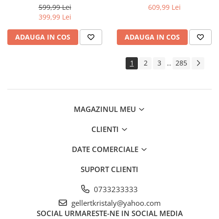
pompieri (STPW3200+20M)
pentru capre si oi (DISGM17)
Extras demontat curele
599,99 Lei
609,99 Lei
399,99 Lei
Extras demontat tapiterie pini
conectori
ADAUGA IN COS
ADAUGA IN COS
Extras injector supape
Extras
1
2
3
285
...
rulmenti/bucse/articulatii/butuci
Extras suruburi piulite
Reparat caroserie
Frana
MAGAZINUL MEU
Aerisit schimbat lichid
CLIENTI
Bercuit conducte
Presa etrier
DATE COMERCIALE
Trusa completa
Magnet recuperator
SUPORT CLIENTI
Pistol impact
0733233333
Pistol electric
gellertkristaly@yahoo.com
Pistol pneumatic
SOCIAL
URMARESTE-NE IN SOCIAL MEDIA